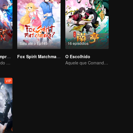
Saiu até o Ep145
16 episódios
Diabo do Desemprego
Fox Spirit Matchmaker
O Escolhido
O rei mais feroz do mundo demoníaco
Aquele que Comanda os Céus — Que Comece a Batalha!
VIP