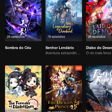
26 episódios
78 episódios
26 episódios
Sombra do Céu
Senhor Lendário
Aventura extraordinária, um adolescente renascido da adversidade
VIP
30 episódios
26 episódios
42 episódios