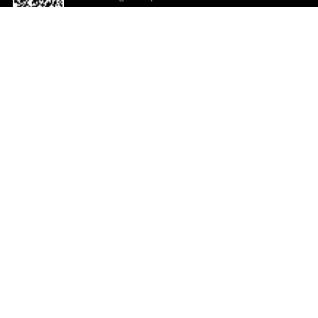
o App agora
Ajuda e comentários
So
Comentários
Ju
Co
En
ted.