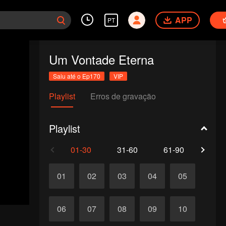
APP
PT
Um Vontade Eterna
Saiu até o Ep170
VIP
Playlist
Erros de gravação
Playlist
01-30
31-60
61-90
91-1
01
02
03
04
05
06
07
08
09
10