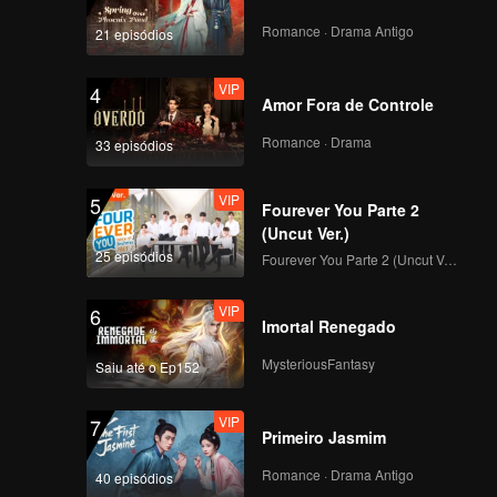
Romance · Drama Antigo
21 episódios
VIP
4
Amor Fora de Controle
Romance · Drama
33 episódios
VIP
5
Fourever You Parte 2
(Uncut Ver.)
25 episódios
Fourever You Parte 2 (Uncut Ver.)
VIP
6
Imortal Renegado
MysteriousFantasy
Saiu até o Ep152
VIP
7
Primeiro Jasmim
Romance · Drama Antigo
40 episódios