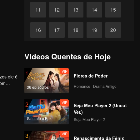
11
12
13
14
15
16
17
18
19
20
21
22
23
24
25
Vídeos Quentes de Hoje
26
27
28
29
30
VIP
1
Flores de Poder
zes ele é
com
Romance · Drama Antigo
36 episódios
VIP
2
Seja Meu Player 2 (Uncut
Ver.)
Saiu até o Ep4
Seja Meu Player 2
VIP
3
Renascimento da Fênix