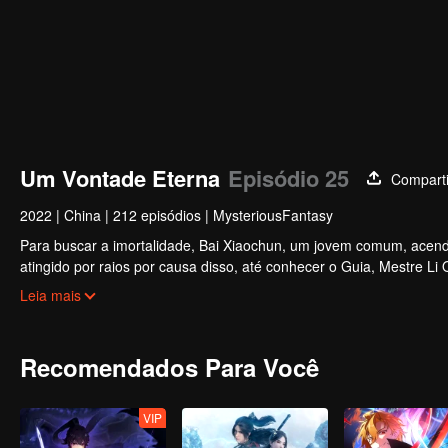
Um Vontade Eterna
Episódio 25
Comparti
2022
|
China
|
212 episódios
|
MysteriousFantasy
Para buscar a imortalidade, Bai Xiaochun, um jovem comum, acende
atingido por raios por causa disso, até conhecer o Guia, Mestre Li
inúmeras tramas divertidas. Venha assistir para encher seu verão d
Leia mais
Recomendados Para Você
VIP