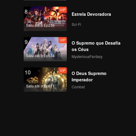
VIP
8
Estrela Devoradora
Sci-Fi
Saiu até o Ep235
VIP
9
O Supremo que Desafia
os Céus
Saiu até o Ep534
MysteriousFantasy
VIP
10
O Deus Supremo
Imperador
Saiu até o Ep611
Combat