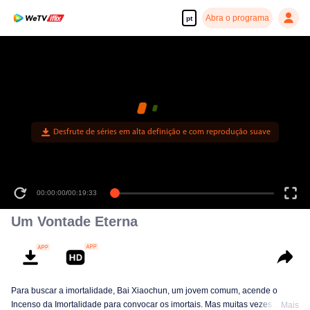
Abra o programa
pt
Desfrute de séries em alta definição e com reprodução suave
00:00:00
/
00:19:33
Um Vontade Eterna
Para buscar a imortalidade, Bai Xiaochun, um jovem comum, acende o
Incenso da Imortalidade para convocar os imortais. Mas muitas vezes ele é
Mais