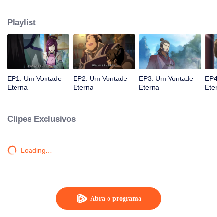
atingido por raios por causa disso, até conhecer o Guia, Mestre Li Qinghou...
Um anime chinês bem feito sobre o cultivo da imortalidade com inúmeras
Playlist
tramas divertidas. Venha assistir para encher seu verão de alegria.
EP1: Um Vontade
EP2: Um Vontade
EP3: Um Vontade
EP4
Eterna
Eterna
Eterna
Ete
Clipes Exclusivos
Loading…
Abra o programa