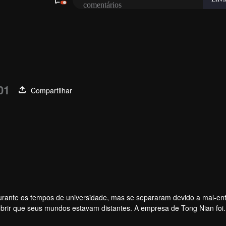
01
Compartilhar
urante os tempos de universidade, mas se separaram devido a mal-en
cobrir que seus mundos estavam distantes. A empresa de Tong Nian foi
narem colegas. Ao saber que Tong Nian permaneceu solteiro todos ess