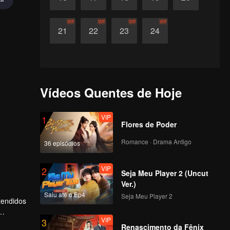
VIP
VIP
VIP
VIP
21
22
23
24
Vídeos Quentes de Hoje
VIP
1
Flores de Poder
Romance · Drama Antigo
36 episódios
VIP
2
Seja Meu Player 2 (Uncut
Ver.)
Saiu até o Ep4
Seja Meu Player 2
tendidos
VIP
3
es anos,
Renascimento da Fênix