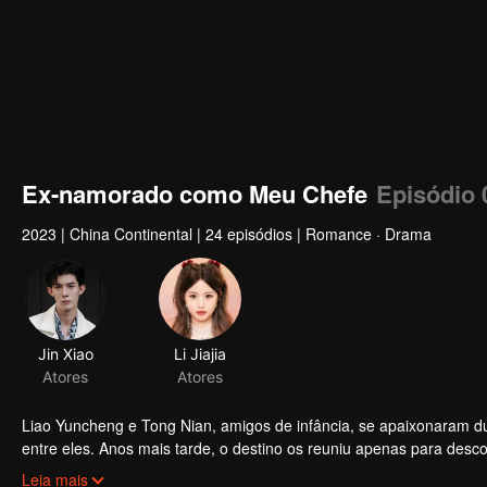
Ex-namorado como Meu Chefe
Episódio 
2023
|
China Continental
|
24 episódios
|
Romance · Drama
Jin Xiao
Li Jiajia
Atores
Atores
Liao Yuncheng e Tong Nian, amigos de infância, se apaixonaram d
entre eles. Anos mais tarde, o destino os reuniu apenas para des
adquirida pela corporação de Liao Yuncheng, forçando-os a se tor
Leia mais