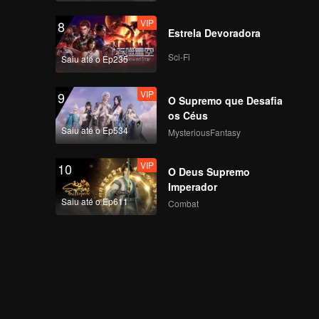
VIP
8
Estrela Devoradora
Sci-Fi
Saiu até o Ep235
VIP
9
O Supremo que Desafia
os Céus
Saiu até o Ep534
MysteriousFantasy
VIP
10
O Deus Supremo
Imperador
Saiu até o Ep611
Combat