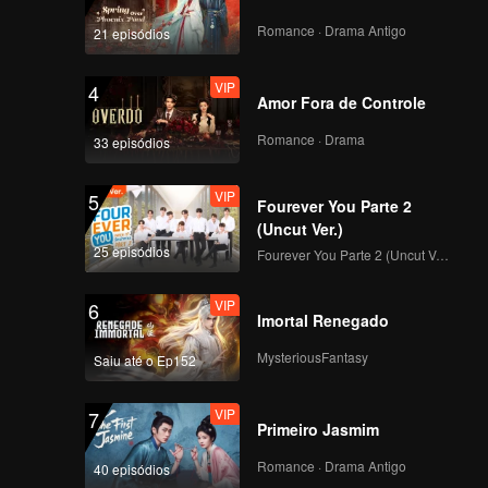
e para
or
Romance · Drama Antigo
21 episódios
g
VIP
4
Amor Fora de Controle
Romance · Drama
33 episódios
VIP
5
Fourever You Parte 2
(Uncut Ver.)
25 episódios
Fourever You Parte 2 (Uncut Ver.)
VIP
6
Imortal Renegado
MysteriousFantasy
Saiu até o Ep152
VIP
7
Primeiro Jasmim
Romance · Drama Antigo
40 episódios