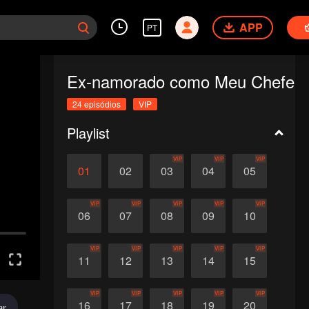
APP
PT
Ex-namorado como Meu Chefe
24 episódios
VIP
Playlist
VIP
VIP
VIP
01
02
03
04
05
VIP
VIP
VIP
VIP
VIP
06
07
08
09
10
VIP
VIP
VIP
VIP
VIP
11
12
13
14
15
VIP
VIP
VIP
VIP
VIP
16
17
18
19
20