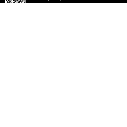
o App agora
Ajuda e comentários
So
Comentários
Ju
Co
En
ted.