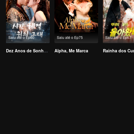
Saiu até o Ep60
Saiu até o Ep75
Saiu até o Ep67
Dez Anos de Sonhos – Nos Encontraremos Novamente?
Alpha, Me Marca