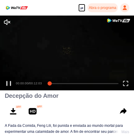
Abra o programa
pt
00:00:00
/
00:12:03
Decepção do Amor
A Fada da Comida, Feng Lili, foi punida e enviada ao mundo mortal para
experimentar uma calamidade de amor. A fim de encontrar seu parceiro
Mais