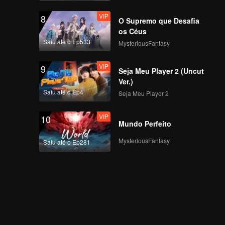
VIP
8
O Supremo que Desafia
os Céus
Saiu até o Ep533
MysteriousFantasy
VIP
9
Seja Meu Player 2 (Uncut
Ver.)
Saiu até o Ep4
Seja Meu Player 2
VIP
10
Mundo Perfeito
MysteriousFantasy
Saiu até o Ep281