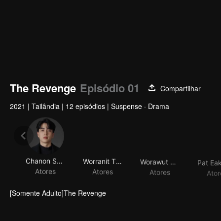
The Revenge
Episódio 01
Compartilhar
2021
|
Tailândia
|
12 episódios
|
Suspense · Drama
Chanon Santinatornkul
Worranit Thawornwong
Worawut Niyomsup
Atores
Atores
Atores
Ator
[Somente Adulto]The Revenge