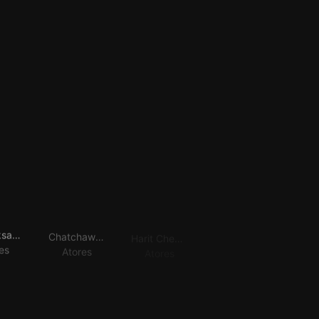
Pat Eaksangkul
Chatchawit Techarukpong
Harit Cheewagaroon
Dusita Kitisarakulchai
es
Atores
Atores
Atores