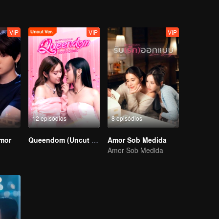
VIP
VIP
VIP
12 episódios
8 episódios
mor
Queendom (Uncut Ver.)
Amor Sob Medida
Amor Sob Medida