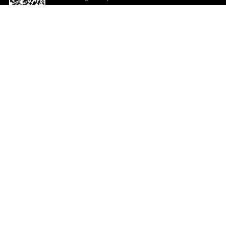
o App agora
Ajuda e comentários
So
Comentários
Ju
Co
En
ted.