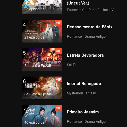
(Uncut Ver.)
25 episódios
Fourever You Parte 2 (Uncut Ver.)
VIP
4
Renascimento da Fênix
Romance · Drama Antigo
21 episódios
VIP
5
Estrela Devoradora
Sci-Fi
Saiu até o Ep235
VIP
6
Imortal Renegado
MysteriousFantasy
Saiu até o Ep152
VIP
7
Primeiro Jasmim
Romance · Drama Antigo
40 episódios