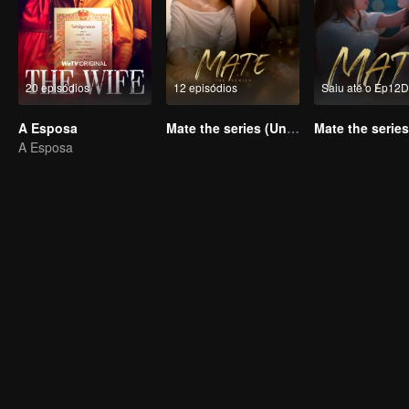
20 episódios
12 episódios
Saiu até o Ep12D
A Esposa
Mate the series (Uncut Ver.)
Mate the series
A Esposa