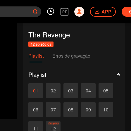
APP
PT
The Revenge
12 episódios
Playlist
Erros de gravação
Playlist
01
02
03
04
05
06
07
08
09
10
Completo
11
12