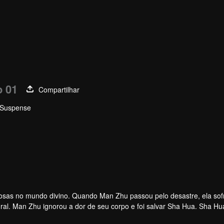
o 01
Compartilhar
· Suspense
rosas no mundo divino. Quando Man Zhu passou pelo desastre, ela so
al. Man Zhu ignorou a dor de seu corpo e foi salvar Sha Hua. Sha Hu
ou comovido com as emoções das duas irmãs e decidiu dar-lhes a oportu
a cidade de Guangling. Havia um lugar na cidade chamado Pavilhão