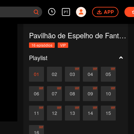
APP
PT
Pavilhão de Espelho de Fantasia
16 episódios
VIP
Playlist
VIP
VIP
VIP
01
02
03
04
05
VIP
VIP
VIP
VIP
VIP
06
07
08
09
10
VIP
VIP
VIP
VIP
VIP
11
12
13
14
15
VIP
16