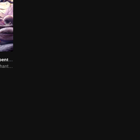
Registo da Serpente Espiritual no Pesadelo
Serpente Caminhante dos Sonhos e o Passado do Imortal da Espada