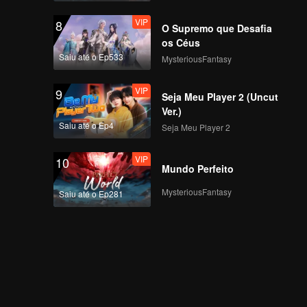
VIP
8
O Supremo que Desafia
os Céus
Saiu até o Ep533
MysteriousFantasy
VIP
9
Seja Meu Player 2 (Uncut
Ver.)
Saiu até o Ep4
Seja Meu Player 2
VIP
10
Mundo Perfeito
MysteriousFantasy
Saiu até o Ep281