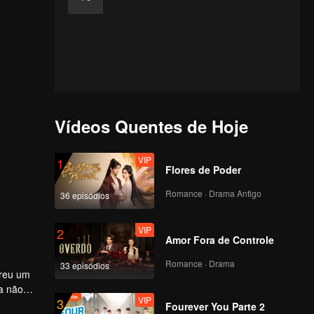
Vídeos Quentes de Hoje
VIP
1
Flores de Poder
Romance · Drama Antigo
36 episódios
VIP
2
Amor Fora de Controle
Romance · Drama
33 episódios
freu um
a não
VIP
3
nidade
 do
Fourever You Parte 2