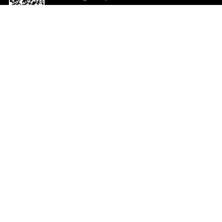
o App agora
Ajuda e comentários
So
Comentários
Ju
Co
En
ted.