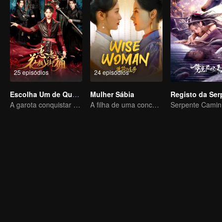
25 episódios
24 episódios
Escolha Um de Quatro
Mulher Sábia
A garota conquistar quatro jovens encantadores
A filha de uma concubina se torna a matriarca da família