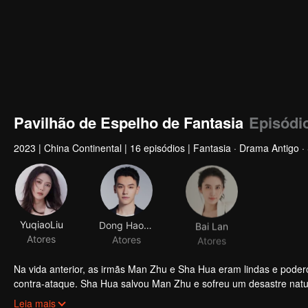
Pavilhão de Espelho de Fantasia
Episódi
2023
|
China Continental
|
16 episódios
|
Fantasia · Drama Antigo 
YuqiaoLiu
Dong Haoran
Bai Lan
Atores
Atores
Atores
Na vida anterior, as irmãs Man Zhu e Sha Hua eram lindas e pode
contra-ataque. Sha Hua salvou Man Zhu e sofreu um desastre natur
conseguia ver a irmã sofrendo e decidiu se sacrificar. O deus fic
Após o aparecimento de Man Zhu, surgiu uma lenda na movimentad
Leia mais