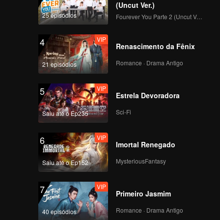
iões. Man
á-lo a
(Uncut Ver.)
,
ção de
25 episódios
Fourever You Parte 2 (Uncut Ver.)
VIP
4
Renascimento da Fênix
Romance · Drama Antigo
21 episódios
VIP
5
Estrela Devoradora
Sci-Fi
Saiu até o Ep235
VIP
6
Imortal Renegado
MysteriousFantasy
Saiu até o Ep152
VIP
7
Primeiro Jasmim
Romance · Drama Antigo
40 episódios