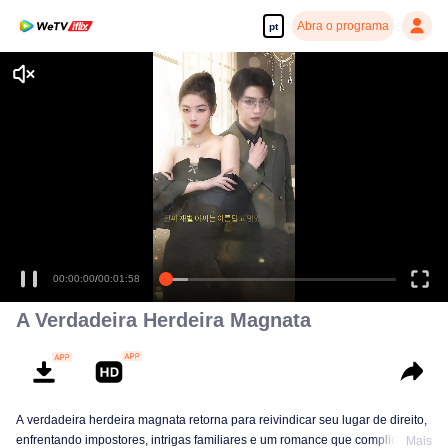
Abra o programa
pt
00:00:00
/
00:01:58
A Verdadeira Herdeira Magnata
A verdadeira herdeira magnata retorna para reivindicar seu lugar de direito,
enfrentando impostores, intrigas familiares e um romance que complica
Mais