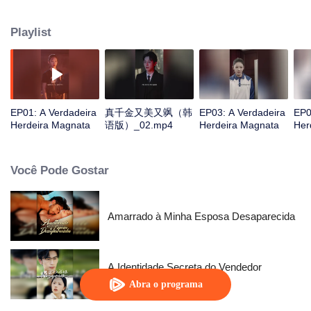
tudo.
Playlist
EP01: A Verdadeira
真千金又美又飒（韩
EP03: A Verdadeira
EP0
Herdeira Magnata
语版）_02.mp4
Herdeira Magnata
Her
Você Pode Gostar
Amarrado à Minha Esposa Desaparecida
A Identidade Secreta do Vendedor
Ambulante
Abra o programa