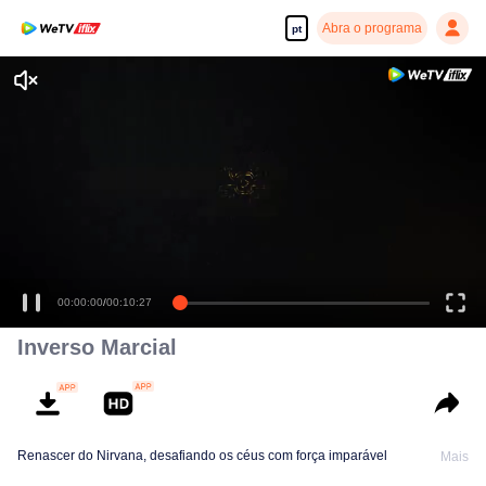
Abra o programa
pt
00:00:00
/
00:10:27
Inverso Marcial
Renascer do Nirvana, desafiando os céus com força imparável
Mais