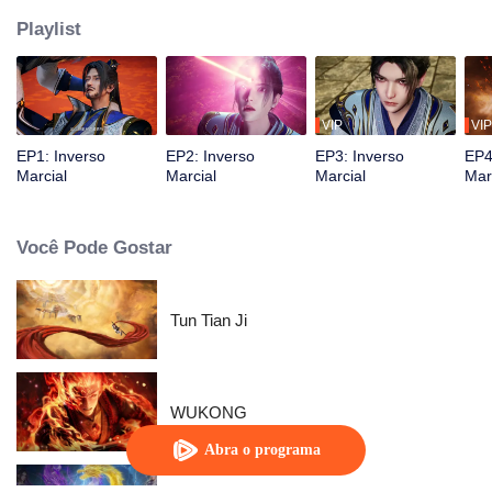
Playlist
VIP
VIP
EP1: Inverso
EP2: Inverso
EP3: Inverso
EP4
Marcial
Marcial
Marcial
Mar
Você Pode Gostar
Tun Tian Ji
WUKONG
Abra o programa