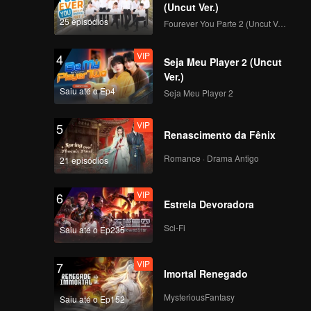
(Uncut Ver.)
25 episódios
Fourever You Parte 2 (Uncut Ver.)
VIP
4
Seja Meu Player 2 (Uncut
Ver.)
Saiu até o Ep4
Seja Meu Player 2
VIP
5
Renascimento da Fênix
Romance · Drama Antigo
21 episódios
VIP
6
Estrela Devoradora
Sci-Fi
Saiu até o Ep235
VIP
7
Imortal Renegado
MysteriousFantasy
Saiu até o Ep152