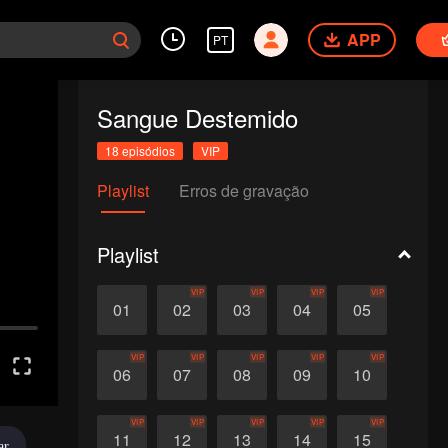
APP
PT
Sangue Destemido
18 episódios
VIP
Playlist
Erros de gravação
Playlist
VIP
VIP
VIP
VIP
01
02
03
04
05
VIP
VIP
VIP
VIP
VIP
06
07
08
09
10
VIP
VIP
VIP
VIP
VIP
11
12
13
14
15