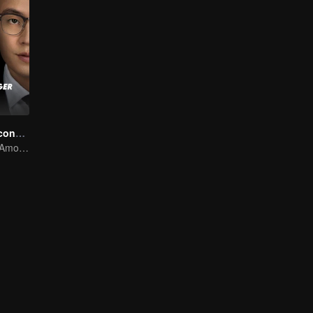
Namorado Desconhecido
A Redenção do Amor de Song Qian e Ou Hao