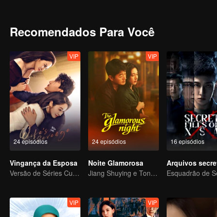
esperança em um futuro brilhante.
Recomendados Para Você
VIP
VIP
24 episódios
24 episódios
16 episódios
Vingança da Esposa
Noite Glamorosa
Versão de Séries Curtas “A Tentação de voltar para casa”
Jiang Shuying e Tong Dawei em um duelo de estratégias
VIP
VIP