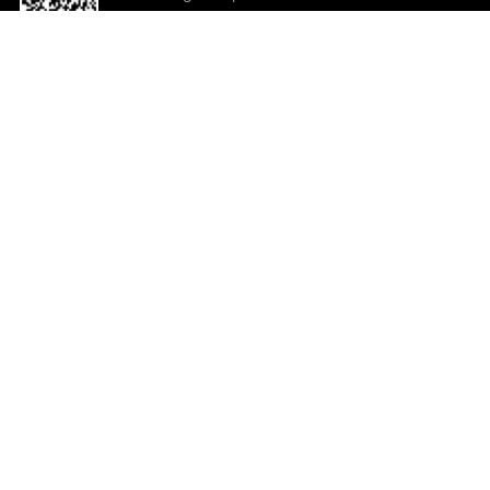
o App agora
Ajuda e comentários
So
Comentários
Ju
Co
En
ted.