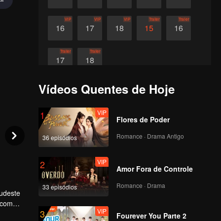
VIP
VIP
VIP
Trailer
Trailer
16
17
18
15
16
Trailer
Trailer
17
18
Vídeos Quentes de Hoje
VIP
1
Flores de Poder
Romance · Drama Antigo
36 episódios
VIP
2
Amor Fora de Controle
Romance · Drama
33 episódios
sudeste
 com
VIP
3
ença e
Fourever You Parte 2