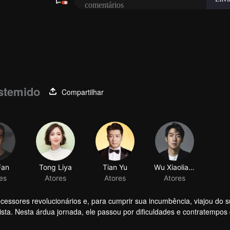
estemido
Compartilhar
Fan
Tong Liya
Tian Yu
Wu Xiaoliang
es
Atores
Atores
Atores
essores revolucionários e, para cumprir sua incumbência, viajou do 
ista. Nesta árdua jornada, ele passou por dificuldades e contratempos
iu terminar a tarefa. Os sorrisos em seus rostos refletiam sua firme cr