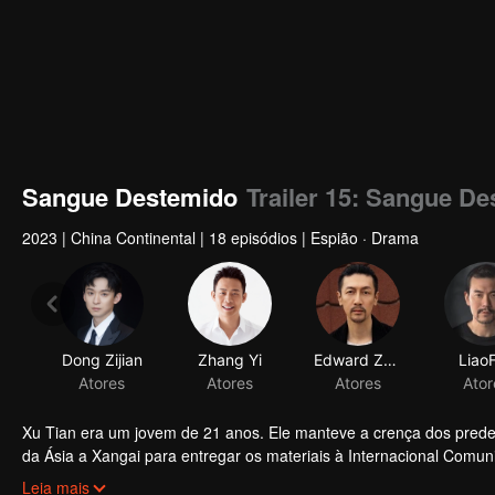
Sangue Destemido
Trailer 15: Sangue D
2023
|
China Continental
|
18 episódios
|
Espião · Drama
Dong Zijian
Zhang Yi
Edward Zhang
Liao
Atores
Atores
Atores
Ator
Xu Tian era um jovem de 21 anos. Ele manteve a crença dos predec
da Ásia a Xangai para entregar os materiais à Internacional Comun
Sun, Yu Yixiu, Zhang Jiayi e muitos outros. Finalmente, ele consegu
Leia mais