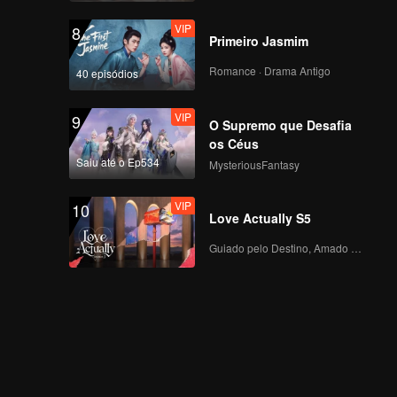
VIP
8
Primeiro Jasmim
Romance · Drama Antigo
40 episódios
VIP
9
O Supremo que Desafia
os Céus
Saiu até o Ep534
MysteriousFantasy
VIP
10
Love Actually S5
Guiado pelo Destino, Amado com o Coração