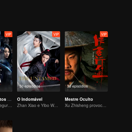
VIP
VIP
VIP
50 episódios
30 episódios
Arquivos secretos de XSA
O Indomável
Mestre Oculto
Esquadrão de Segurança Nacional Destrói Conspiração de Espionagem
Zhan Xiao e Yibo Wang, como protagonistas, lideram o elenco dos atores bonitos
Xu Zhisheng provoca uma tempestade hilariante no mundo marcial