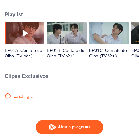
início a uma história entre Sun, o galã da faculdade de medicina e líder do
grupo Moon & Star, e Nu, um nerd que de repente ganha popularidade
Playlist
como o potencial Moon da Faculdade de Artes. Juntos, eles precisam
buscar a voz em seus corações e superar os desafios que colocarão seu
amor à prova.
EP01A: Contato do
EP01B: Contato do
EP01C: Contato do
EP0
Olho (TV Ver.)
Olho (TV Ver.)
Olho (TV Ver.)
Olh
Clipes Exclusivos
Loading…
Abra o programa