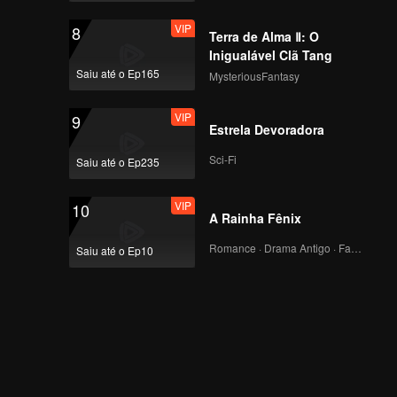
VIP
8
Terra de Alma Ⅱ: O
Inigualável Clã Tang
Saiu até o Ep165
MysteriousFantasy
VIP
9
Estrela Devoradora
Sci-Fi
Saiu até o Ep235
VIP
10
A Rainha Fênix
Romance · Drama Antigo · Fantasia
Saiu até o Ep10