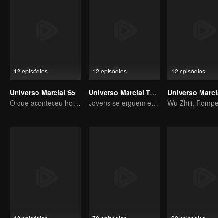
12 episódios
12 episódios
12 episódios
Universo Marcial S5
Universo Marcial Temporada 4
O que aconteceu hoje será retribuído cem vezes mais!
Jovens se erguem e símbolos ancestrais reaparecem
12 episódios
78 episódios
30 episódios