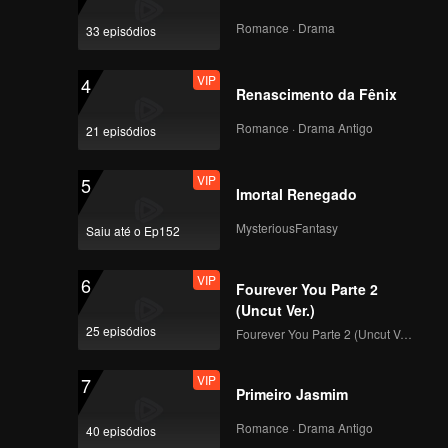
Romance · Drama
33 episódios
VIP
4
Renascimento da Fênix
Romance · Drama Antigo
21 episódios
VIP
5
Imortal Renegado
MysteriousFantasy
Saiu até o Ep152
VIP
6
Fourever You Parte 2
(Uncut Ver.)
25 episódios
Fourever You Parte 2 (Uncut Ver.)
VIP
7
Primeiro Jasmim
Romance · Drama Antigo
40 episódios