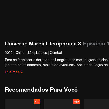
Universo Marcial Temporada 3
Episódio 
2022
|
China
|
12 episódios
|
Combat
Para se fortalecer e derrotar Lin Langtian nas competições de cl
jornada de treinamento, repleta de aventuras. Sob a orientação d
e obteve com sucesso a pista para devorar o talismã ancestral.
Leia mais
Recomendados Para Você
VIP
VIP