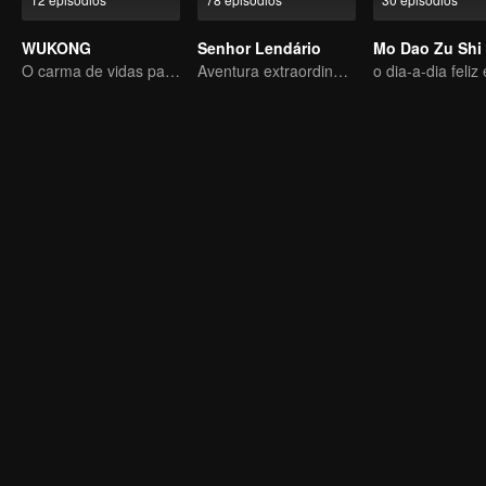
WUKONG
Senhor Lendário
Mo Dao Zu Shi
O carma de vidas passadas está destinado a destruir os céus.
Aventura extraordinária, um adolescente renascido da adversidade