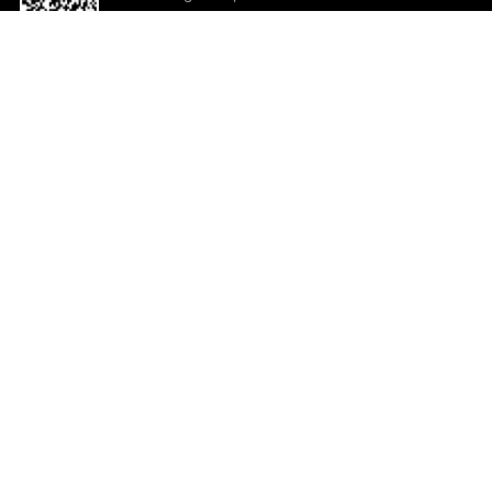
o App agora
Ajuda e comentários
So
Comentários
Ju
Co
En
ted.