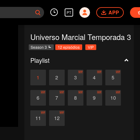
APP
PT
Universo Marcial Temporada 3
Season 3
12 episódios
VIP
Playlist
VIP
VIP
VIP
1
2
3
4
5
VIP
VIP
VIP
VIP
VIP
6
7
8
9
10
VIP
VIP
11
12