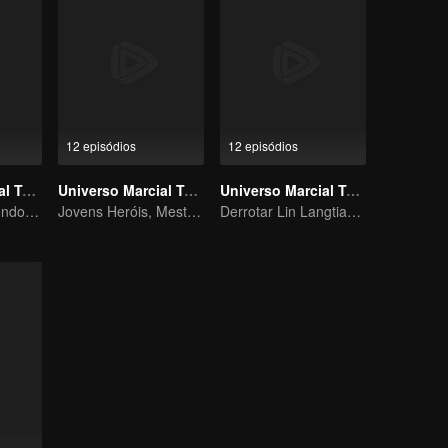
12 episódios
12 episódios
Universo Marcial Temporada 1
Universo Marcial Temporada 2
Universo Marcial Temporada 6
Wu Zhiji, Rompendo o Céu, Movendo o Céu e a Terra
Jovens Heróis, Mestres Marciais Moldam o Destino
Derrotar Lin Langtian, ascender ao campeonato.