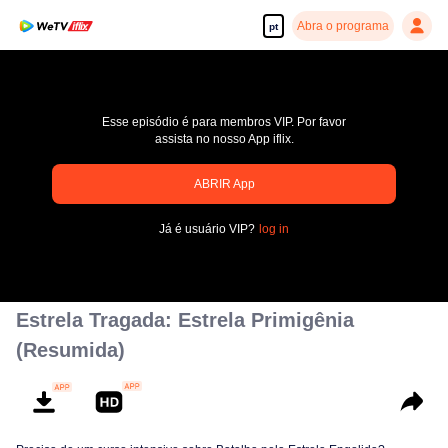
Abra o programa
pt
Esse episódio é para membros VIP. Por favor
assista no nosso App iflix.
ABRIR App
pay limit
Já é usuário VIP?
log in
Código de erro: 70013083.-1-33961244abf33e7ac922f872095e1a17
00:00:00
/
00:00:00
Estrela Tragada: Estrela Primigênia
(Resumida)