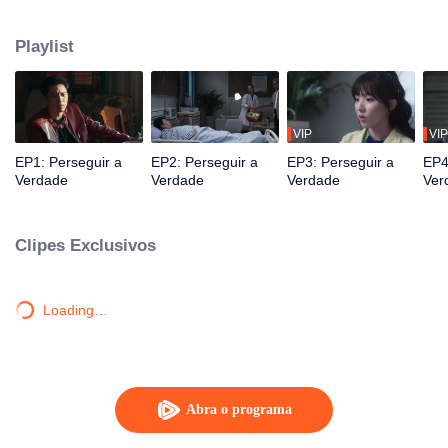
encontra Gu Lin Na.
Playlist
VIP
VIP
EP1: Perseguir a
EP2: Perseguir a
EP3: Perseguir a
EP4
Verdade
Verdade
Verdade
Ver
Clipes Exclusivos
Loading…
Abra o programa