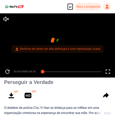
Abra o programa
pt
Desfrute de séries em alta definição e com reprodução suave
00:00:00
/
00:46:55
Perseguir a Verdade
O detetive de polícia Chu Yi Han se disfarça para se infiltrar em uma
organização criminosa na esperança de encontrar sua mãe. Por acaso, ele
Mais