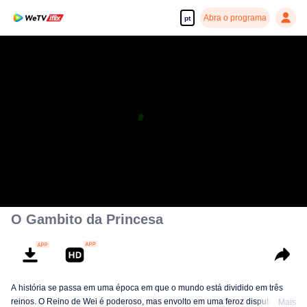
Abra o programa
pt
Desfrute de séries em alta definição e com reprodução suave
00:00:00
/
00:39:51
O Gambito da Princesa
A história se passa em uma época em que o mundo está dividido em três
reinos. O Reino de Wei é poderoso, mas envolto em uma feroz disputa pelo
Mais