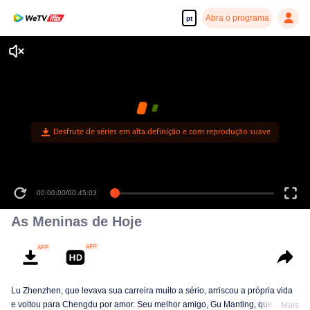
Abra o programa
pt
Desfrute de séries em alta definição e com reprodução suave
00:00:00
/
00:45:03
As Meninas de Hoje
Lu Zhenzhen, que levava sua carreira muito a sério, arriscou a própria vida
e voltou para Chengdu por amor. Seu melhor amigo, Gu Manting, que se
Mais