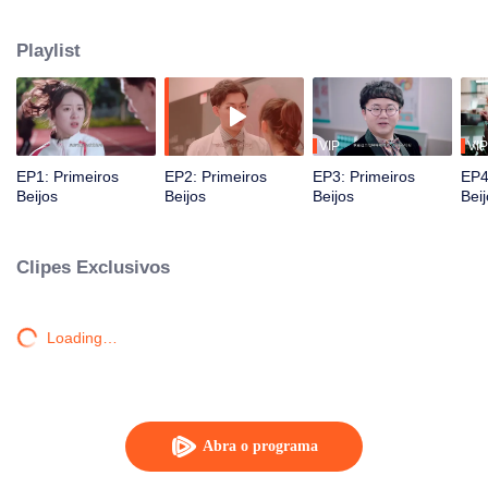
começam a desenvolver sentimentos uma pela outra.
Playlist
VIP
VIP
EP1: Primeiros
EP2: Primeiros
EP3: Primeiros
EP4
Beijos
Beijos
Beijos
Bei
Clipes Exclusivos
Loading…
Abra o programa