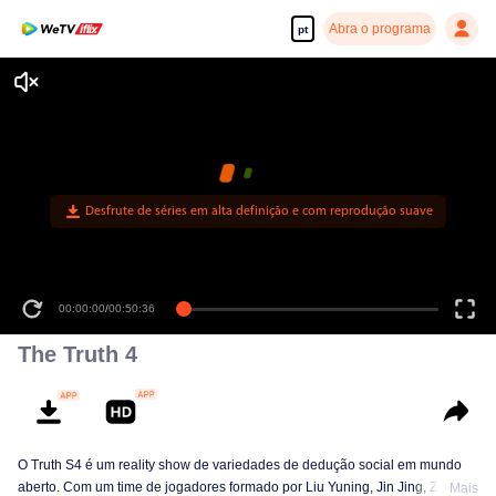
Abra o programa
pt
Desfrute de séries em alta definição e com reprodução suave
00:00:00
/
00:50:36
The Truth 4
O Truth S4 é um reality show de variedades de dedução social em mundo
aberto. Com um time de jogadores formado por Liu Yuning, Jin Jing, Zhang
Mais