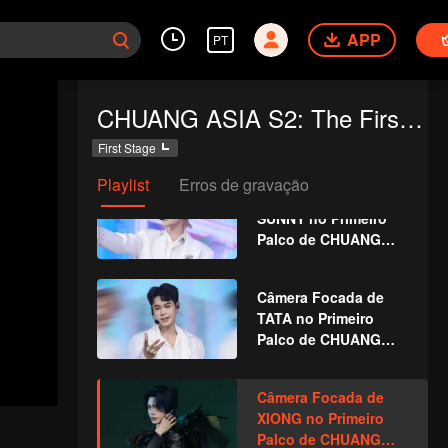
RYAN WINTER no
APP
Primeiro Palco de
PT
CHUANG ASIA S2
Câmera Focada de
CHUANG ASIA S2: The First Public Performance
EARTH no Primeiro
Palco de CHUANG
First Stage
ASIA S2
Playlist
Erros de gravação
Câmera Focada de
SUNNY no Primeiro
Palco de CHUANG
ASIA S2
Câmera Focada de
TATA no Primeiro
Palco de CHUANG
ASIA S2
Câmera Focada de
XIONG no Primeiro
Palco de CHUANG