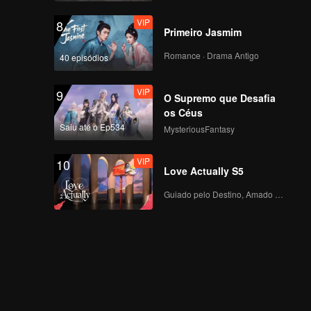
ASIA S2
VIP
8
Primeiro Jasmim
Câmera Focada de
HIKARI no Primeiro
Romance · Drama Antigo
40 episódios
Palco de CHUANG
ASIA S2
VIP
9
O Supremo que Desafia
Câmera Focada de
os Céus
XIN no Primeiro Palco
Saiu até o Ep534
MysteriousFantasy
de CHUANG ASIA S2
VIP
10
Love Actually S5
Guiado pelo Destino, Amado com o Coração