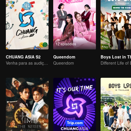
12 episódios
CHUANG ASIA S2
Queendom
Venha para as audições asiáticas e escolha seu ídolo
Queendom
Different Life of