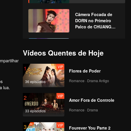
ASIA S2
Câmera Focada de
DORN no Primeiro
Palco de CHUANG
ASIA S2
Câmera Focada de LU
JUNXI no Primeiro
Vídeos Quentes de Hoje
Palco de CHUANG
mpartilhar
ASIA S2
VIP
1
Flores de Poder
Câmera Focada de
GUANMING no
Romance · Drama Antigo
os
36 episódios
Primeiro Palco de
a lua.
CHUANG ASIA S2
VIP
2
Amor Fora de Controle
Câmera Focada de
KEVIN no Primeiro
Romance · Drama
33 episódios
Palco de CHUANG
ASIA S2
VIP
3
Fourever You Parte 2