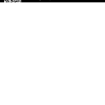
o App agora
Ajuda e comentários
So
Comentários
Ju
Co
En
ted.