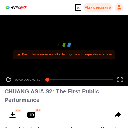
Abra o programa
pt
Desfrute de séries em alta definição e com reprodução suave
00:00:00
/
00:02:41
CHUANG ASIA S2: The First Public
Performance