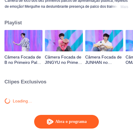
Câmera de foco dos dez primeiros palcos de apresentação pública, repletos
de emoção! Mergulhe na deslumbrante presença de palco dos trainees! OK,
Mais
OK, OK. A. MÁS NOTÍCIAS. Difícil dizer. Atenção. Fogo de artifício. Ainda
monstro. Super. Amor Verdadeiro. Sob a estrada da lua.
Playlist
Câmera Focada de
Câmera Focada de
Câmera Focada de
Câm
B no Primeiro Palco
JINGYU no Primeiro
JUNHAN no
OMA
de CHUANG ASIA
Palco de CHUANG
Primeiro Palco de
Pal
S2
ASIA S2
CHUANG ASIA S2
ASI
Clipes Exclusivos
Loading…
Abra o programa