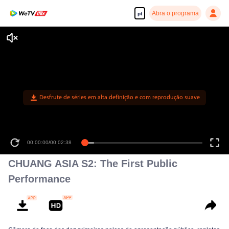
Abra o programa
pt
Desfrute de séries em alta definição e com reprodução suave
00:00:00
/
00:02:38
CHUANG ASIA S2: The First Public
Performance