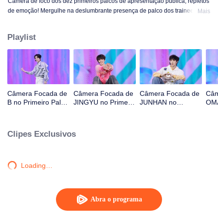
Câmera de foco dos dez primeiros palcos de apresentação pública, repletos
de emoção! Mergulhe na deslumbrante presença de palco dos trainees! OK,
Mais
OK, OK. A. MÁS NOTÍCIAS. Difícil dizer. Atenção. Fogo de artifício. Ainda
monstro. Super. Amor Verdadeiro. Sob a estrada da lua.
Playlist
Câmera Focada de
Câmera Focada de
Câmera Focada de
Câm
B no Primeiro Palco
JINGYU no Primeiro
JUNHAN no
OMA
de CHUANG ASIA
Palco de CHUANG
Primeiro Palco de
Pal
S2
ASIA S2
CHUANG ASIA S2
ASI
Clipes Exclusivos
Loading…
Abra o programa