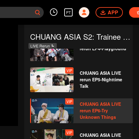
CHUANG ASIA LIVE
APP
PT
rerun - Busking
CHUANG ASIA S2: Trainee LIVE Rerun
VIP
CHUANG ASIA LIVE
LIVE Rerun
rerun EP4-Playground
VIP
CHUANG ASIA LIVE
rerun EP5-Nighttime
Talk
VIP
CHUANG ASIA LIVE
rerun EP6-Try
Unknown Things
VIP
CHUANG ASIA LIVE