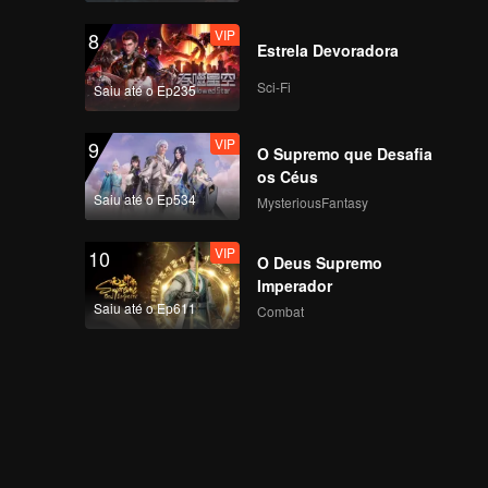
VIP
8
Estrela Devoradora
Sci-Fi
Saiu até o Ep235
VIP
9
O Supremo que Desafia
os Céus
Saiu até o Ep534
MysteriousFantasy
VIP
10
O Deus Supremo
Imperador
Saiu até o Ep611
Combat