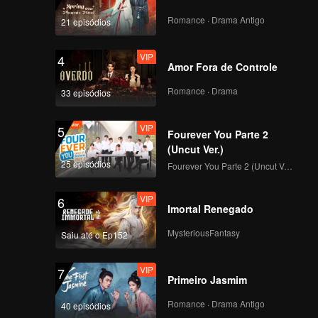
Romance · Drama Antigo
21 episódios
VIP
4
Amor Fora de Controle
Romance · Drama
33 episódios
VIP
5
Fourever You Parte 2
(Uncut Ver.)
25 episódios
Fourever You Parte 2 (Uncut Ver.)
VIP
6
Imortal Renegado
MysteriousFantasy
Saiu até o Ep152
VIP
7
Primeiro Jasmim
Romance · Drama Antigo
40 episódios