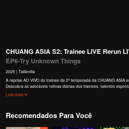
CHUANG ASIA S2: Trainee LIVE Rerun L
EP6-Try Unknown Things
2025
|
Tailândia
A reprise AO VIVO do trainee da 2ª temporada da CHUANG ASIA est
Descubra as adoráveis ​​rotinas diárias dos trainees, talentos esp
para diversão sem parar!
Leia mais
Recomendados Para Você