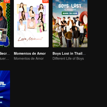
VIP
VIP
LOVE(X): Girls Secret Party
Momentos de Amor
Boys Lost in Thailand·Behind the Scene
As Garotas Só Querem Se Divertir
Momentos de Amor
Different Life of Boys