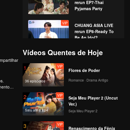
rerun EP7-Thai
Pyjamas Party
VIP
CHUANG ASIA LIVE
rerun EP8-Ready To
Be An Idol?
Vídeos Quentes de Hoje
VIP
CHUANG ASIA LIVE
mpartilhar
rerun EP9-Together
VIP
We Unite
1
Flores de Poder
Romance · Drama Antigo
s.
36 episódios
omento
VIP
2
Seja Meu Player 2 (Uncut
Ver.)
Saiu até o Ep4
Seja Meu Player 2
VIP
3
Renascimento da Fênix