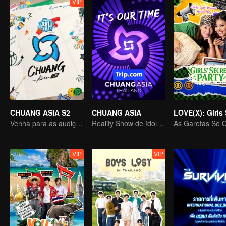
VIP
CHUANG ASIA S2
CHUANG ASIA
Venha para as audições asiáticas e escolha seu ídolo
Reality Show de ídolos de grupos femininos
VIP
VIP