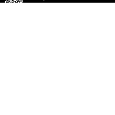
o App agora
Ajuda e comentários
So
Comentários
Ju
Co
En
ted.