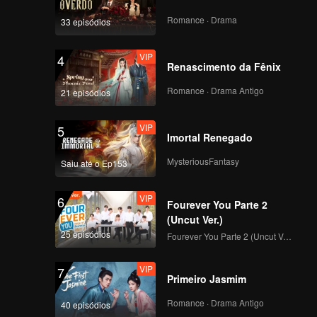
 amizade
de
Romance · Drama
33 episódios
VIP
4
Renascimento da Fênix
Romance · Drama Antigo
21 episódios
VIP
5
Imortal Renegado
MysteriousFantasy
Saiu até o Ep153
VIP
6
Fourever You Parte 2
(Uncut Ver.)
25 episódios
Fourever You Parte 2 (Uncut Ver.)
VIP
7
Primeiro Jasmim
Romance · Drama Antigo
40 episódios