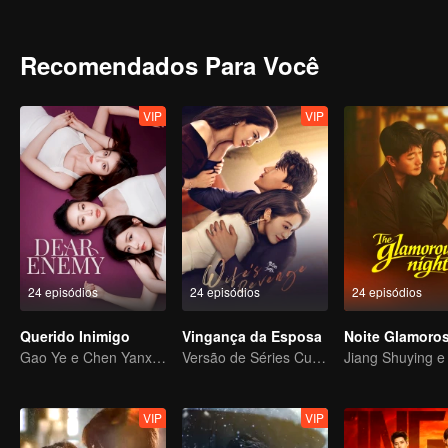
prepara para enfrentar a morte em paz, mas um laço persistente o
antes de morrer. Os quatro irmãos, agora de meia-idade, abrem u
lentamente, reacendendo a esperança de Martin na vida.
Recomendados Para Você
VIP
VIP
24 episódios
24 episódios
24 episódios
Querido Inimigo
Vingança da Esposa
Noite Glamoro
Gao Ye e Chen Yanxi: De melhores amigas a inimigas juradas
Versão de Séries Curtas “A Tentação de voltar para casa”
VIP
VIP