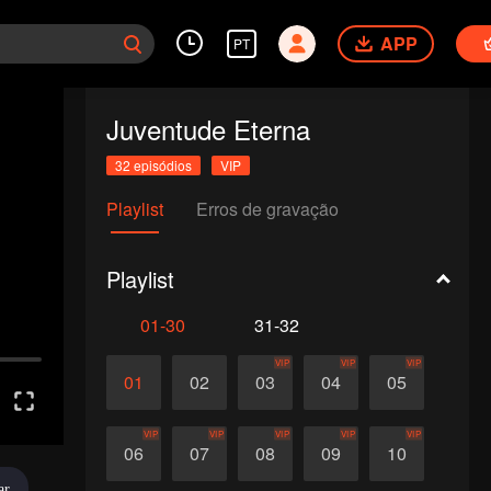
APP
PT
Juventude Eterna
32 episódios
VIP
Playlist
Erros de gravação
Playlist
01-30
31-32
VIP
VIP
VIP
01
02
03
04
05
VIP
VIP
VIP
VIP
VIP
06
07
08
09
10