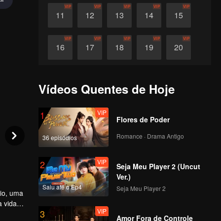
VIP
VIP
VIP
VIP
VIP
11
12
13
14
15
VIP
VIP
VIP
VIP
VIP
16
17
18
19
20
VIP
VIP
VIP
VIP
VIP
21
22
23
24
25
Vídeos Quentes de Hoje
VIP
VIP
VIP
VIP
VIP
26
27
28
29
30
VIP
1
Flores de Poder
Romance · Drama Antigo
36 episódios
VIP
2
Seja Meu Player 2 (Uncut
Ver.)
Saiu até o Ep4
Seja Meu Player 2
io, uma
a vida
VIP
3
ele se
Amor Fora de Controle