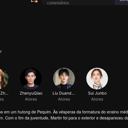
r
tos em um hutong de Pequim. Às vésperas da formatura do ensino méd
. Com o fim da juventude, Martin foi para o exterior e desapareceu d
a de capital aberto, é diagnosticado com um tumor cerebral. Sozinho, 