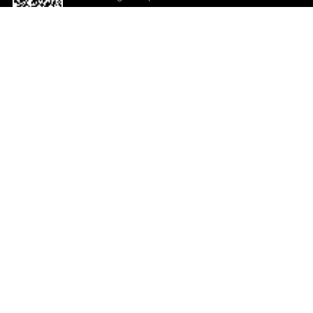
o App agora
Ajuda e comentários
So
Comentários
Ju
Co
En
ted.