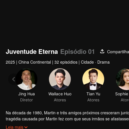
Juventude Eterna
Episódio 01
Compartilha
2025
|
China Continental
|
32 episódios
|
Cidade · Drama
Na década de 1980, Martin e três amigos próximos cresceram jun
tragédia causada por Martin fez com que seus irmãos se afastassem
pública. Anos depois, Martin, agora vice-presidente de uma empres
Leia mais