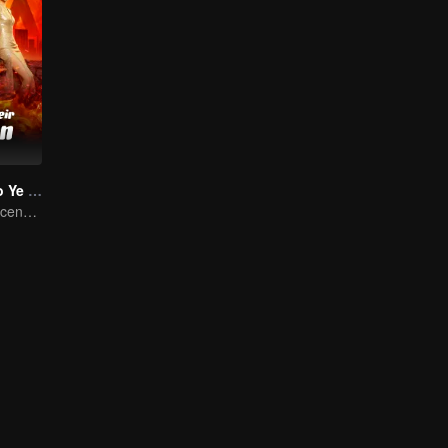
Herdeiro Oculto Ye Chen
Eletrizante! A Ascensão e a Vingança do Genro Morando Junto