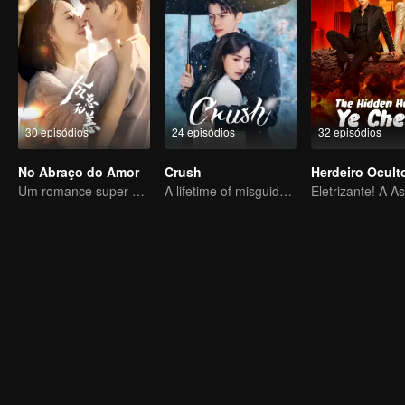
30 episódios
24 episódios
32 episódios
No Abraço do Amor
Crush
Um romance super doce de irmã e cachorro, com um amor forçado e encantador
A lifetime of misguided love entangled by fate