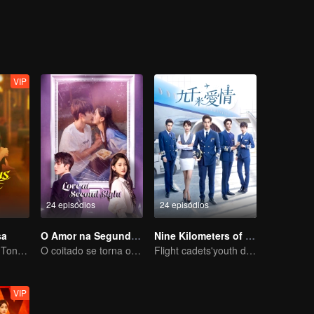
 impede de partir. Martin quer resolver antigas mágoas e reacender a
m negócio juntos. A vida de cada um muda, e a antiga amizade reacen
VIP
24 episódios
24 episódios
sa
O Amor na Segunda Visão
Nine Kilometers of Love
Jiang Shuying e Tong Dawei em um duelo de estratégias
O coitado se torna o CEO dominador e persegue seu primeiro amor
Flight cadets'youth dream-driven journey
VIP