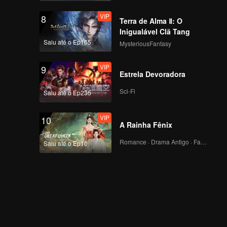
VIP
8
Terra de Alma Ⅱ: O
Inigualável Clã Tang
Saiu até o Ep165
MysteriousFantasy
VIP
9
Estrela Devoradora
Sci-Fi
Saiu até o Ep235
VIP
10
A Rainha Fênix
Romance · Drama Antigo · Fantasia
Saiu até o Ep10