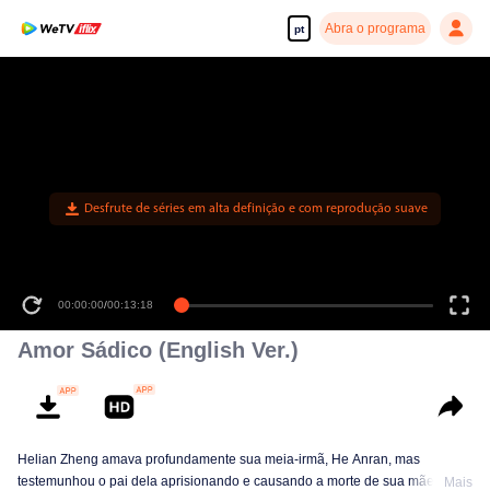
Abra o programa
pt
Desfrute de séries em alta definição e com reprodução suave
00:00:00
/
00:13:18
Amor Sádico (English Ver.)
Helian Zheng amava profundamente sua meia-irmã, He Anran, mas
testemunhou o pai dela aprisionando e causando a morte de sua mãe.
Mais