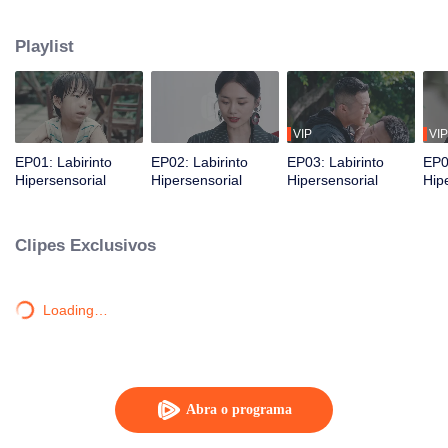
amigo de seu falecido irmão mais novo. Juntos, eles desmantelam uma
organização criminosa cruel e resolvem um caso arquivado há muito tempo.
Playlist
VIP
VIP
EP01: Labirinto
EP02: Labirinto
EP03: Labirinto
EP0
Hipersensorial
Hipersensorial
Hipersensorial
Hip
Clipes Exclusivos
Loading…
Abra o programa