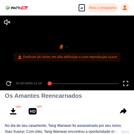
Abra o programa
pt
Desfrute de séries em alta definição e com reprodução suave
00:00:00
/
00:12:26
Os Amantes Reencarnados
No dia de seu casamento, Tang Wanwan foi assassinada por seu noivo,
Xiao Xuanyi. Com ódio, Tang Wanwan encontrou a oportunidade de matar
Mais