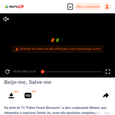
Abra o programa
pt
Desfrute de séries em alta definição e com reprodução suave
00:00:00
/
00:10:05
Beije-me, Salve-me
Na série de TV "Fallen Peach Blossoms", a atriz coadjuvante Weiwei, que
interpretou o malicioso Diretor Xu, viveu três episódios completos, o auge de
Mais