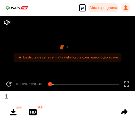
Abra o programa
pt
Desfrute de séries em alta definição e com reprodução suave
00:00:00
/
00:03:40
1