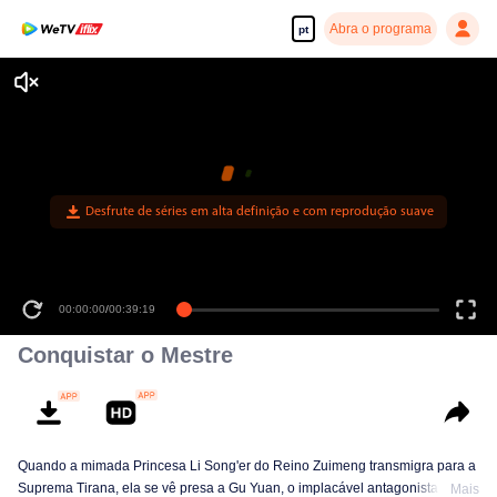
Abra o programa
pt
00:00:00
/
00:39:19
Conquistar o Mestre
Quando a mimada Princesa Li Song'er do Reino Zuimeng transmigra para a
Suprema Tirana, ela se vê presa a Gu Yuan, o implacável antagonista da
Mais