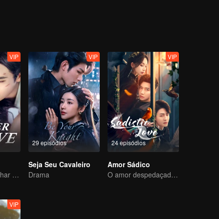
VIP
VIP
VIP
29 episódios
24 episódios
Seja Seu Cavaleiro
Amor Sádico
Ela é seu calcanhar de Aquiles e sua armadura
Drama
O amor despedaçado de Dai Gaozheng foi restaurado!
VIP