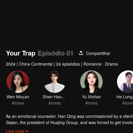
Your Trap
Episódio 01
Compartilhar
2024
|
China Continental
|
24 episódios
|
Romance · Drama
Wen Moyan
Shen Haonan
Yu Xintian
Atores
Atores
Atores
As an emotional counselor, Han Qing was commissioned by a client t
Siqian, the president of Huajing Group, and was forced to get involv
suspicion and temptation, and then helped each other to finally find
Leia mais