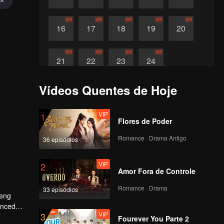
VIP
VIP
VIP
VIP
VIP
16
17
18
19
20
VIP
VIP
VIP
VIP
21
22
23
24
Vídeos Quentes de Hoje
VIP
1
Flores de Poder
Romance · Drama Antigo
36 episódios
VIP
2
Amor Fora de Controle
Romance · Drama
33 episódios
Feng
enced
VIP
3
Fourever You Parte 2