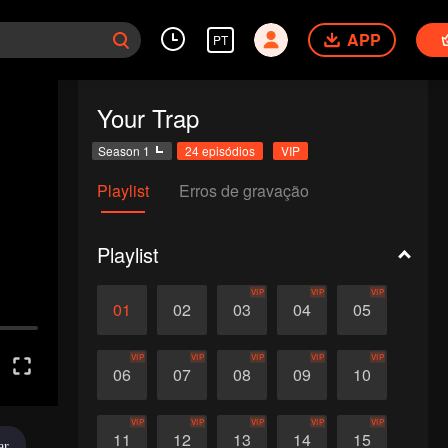
APP
PT
Your Trap
Season 1
24 episódios
VIP
Playlist
Erros de gravação
Playlist
VIP
VIP
VIP
01
02
03
04
05
VIP
VIP
VIP
VIP
VIP
06
07
08
09
10
VIP
VIP
VIP
VIP
VIP
11
12
13
14
15