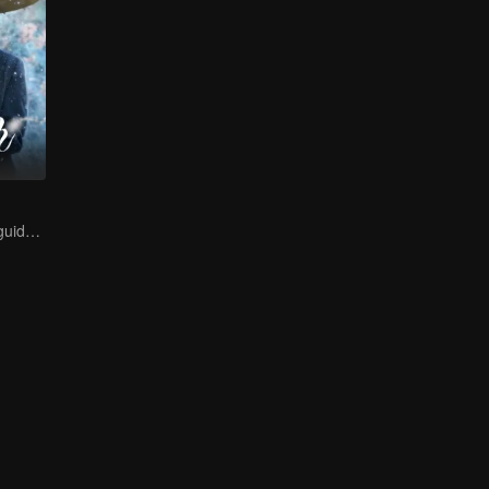
A lifetime of misguided love entangled by fate