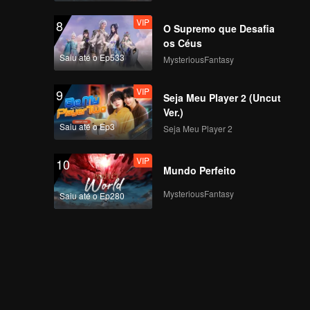
VIP
8
O Supremo que Desafia
os Céus
Saiu até o Ep533
MysteriousFantasy
VIP
9
Seja Meu Player 2 (Uncut
Ver.)
Saiu até o Ep3
Seja Meu Player 2
VIP
10
Mundo Perfeito
MysteriousFantasy
Saiu até o Ep280