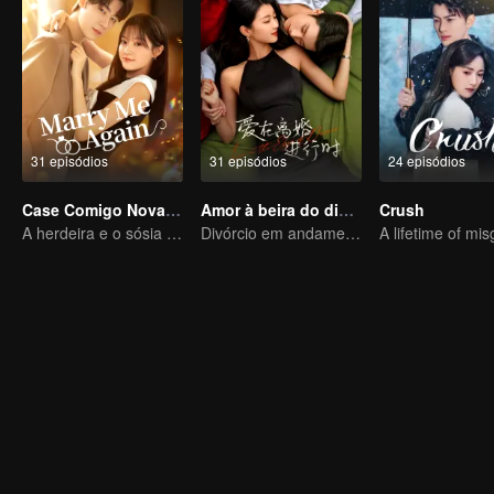
31 episódios
31 episódios
24 episódios
Case Comigo Novamente
Amor à beira do divórcio
Crush
A herdeira e o sósia de seu falecido marido
Divórcio em andamento, paixão no momento certo