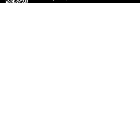
o App agora
Ajuda e comentários
So
Comentários
Ju
Co
En
ted.