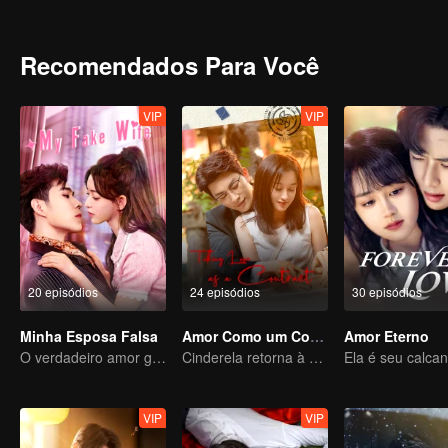
Recomendados Para Você
VIP
VIP
20 episódios
24 episódios
30 episódios
Minha Esposa Falsa
Amor Como um Contrato
Amor Eterno
O verdadeiro amor gerado no casamento substituto
Cinderela retorna à alta sociedade e encontra o amor com o presidente
VIP
VIP