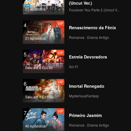
(Uncut Ver.)
25 episódios
Fourever You Parte 2 (Uncut Ver.)
VIP
4
Renascimento da Fênix
Romance · Drama Antigo
21 episódios
VIP
5
Estrela Devoradora
Sci-Fi
Saiu até o Ep235
VIP
6
Imortal Renegado
MysteriousFantasy
Saiu até o Ep152
VIP
7
Primeiro Jasmim
Romance · Drama Antigo
40 episódios