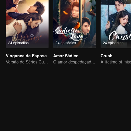
24 episódios
24 episódios
24 episódios
Vingança da Esposa
Amor Sádico
Crush
Versão de Séries Curtas “A Tentação de voltar para casa”
O amor despedaçado de Dai Gaozheng foi restaurado!