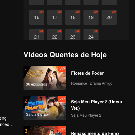
VIP
VIP
VIP
VIP
VIP
16
17
18
19
20
VIP
VIP
VIP
VIP
21
22
23
24
Vídeos Quentes de Hoje
VIP
1
Flores de Poder
Romance · Drama Antigo
36 episódios
VIP
2
Seja Meu Player 2 (Uncut
Ver.)
Saiu até o Ep4
Seja Meu Player 2
Feng
enced
VIP
3
Renascimento da Fênix