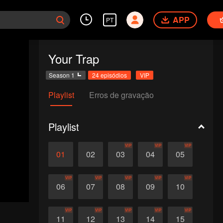
APP
PT
Your Trap
Season 1
24 episódios
VIP
Playlist
Erros de gravação
Playlist
VIP
VIP
VIP
01
02
03
04
05
VIP
VIP
VIP
VIP
VIP
06
07
08
09
10
VIP
VIP
VIP
VIP
VIP
11
12
13
14
15