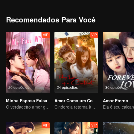
Recomendados Para Você
VIP
VIP
20 episódios
24 episódios
30 episódios
Minha Esposa Falsa
Amor Como um Contrato
Amor Eterno
O verdadeiro amor gerado no casamento substituto
Cinderela retorna à alta sociedade e encontra o amor com o presidente
VIP
VIP