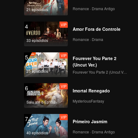
Romance · Drama Antigo
21 episódios
VIP
4
Amor Fora de Controle
Romance · Drama
33 episódios
VIP
5
Fourever You Parte 2
(Uncut Ver.)
25 episódios
Fourever You Parte 2 (Uncut Ver.)
VIP
6
Imortal Renegado
MysteriousFantasy
Saiu até o Ep152
VIP
7
Primeiro Jasmim
Romance · Drama Antigo
40 episódios