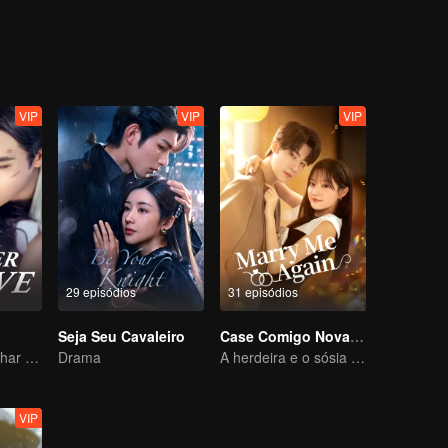
VIP
VIP
VIP
29 episódios
31 episódios
Seja Seu Cavaleiro
Case Comigo Novamente
Ela é seu calcanhar de Aquiles e sua armadura
Drama
A herdeira e o sósia de seu falecido marido
VIP