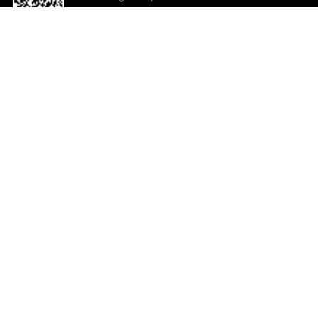
o App agora
Ajuda e comentários
So
Comentários
Ju
Co
En
ted.