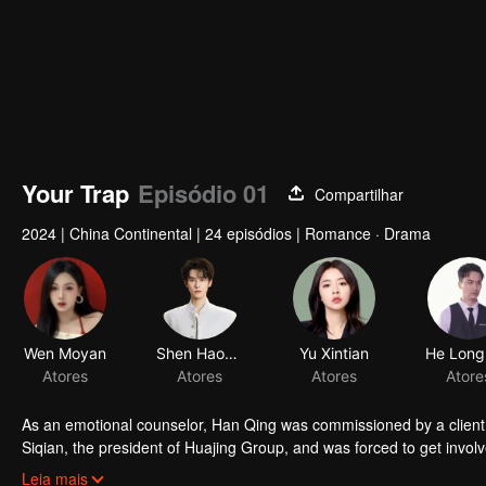
Your Trap
Episódio 01
Compartilhar
2024
|
China Continental
|
24 episódios
|
Romance · Drama
Wen Moyan
Shen Haonan
Yu Xintian
Atores
Atores
Atores
Atore
As an emotional counselor, Han Qing was commissioned by a client t
Siqian, the president of Huajing Group, and was forced to get involv
suspicion and temptation, and then helped each other to finally find
Leia mais