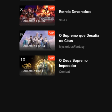
VIP
8
Estrela Devoradora
Sci-Fi
Saiu até o Ep235
VIP
9
O Supremo que Desafia
os Céus
Saiu até o Ep534
MysteriousFantasy
VIP
10
O Deus Supremo
Imperador
Saiu até o Ep611
Combat