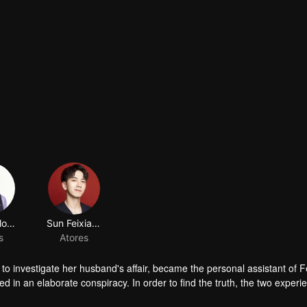
He Longlong
Sun Feixiang
s
Atores
o investigate her husband's affair, became the personal assistant of 
ed in an elaborate conspiracy. In order to find the truth, the two experi
 the essence of marriage and true love.