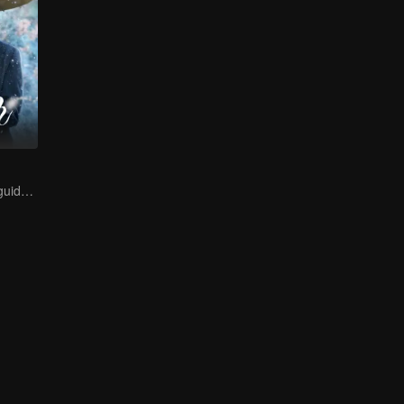
A lifetime of misguided love entangled by fate