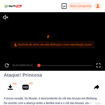
Abra o programa
pt
Desfrute de séries em alta definição e com reprodução suave
00:00:00
/
00:09:22
Ataque! Princesa
A bruxa novata, Su Muyan, é descendente do clã das bruxas em Beiliang.
De acordo com a aliança entre a família real e o clã das bruxas, ela está
Mais