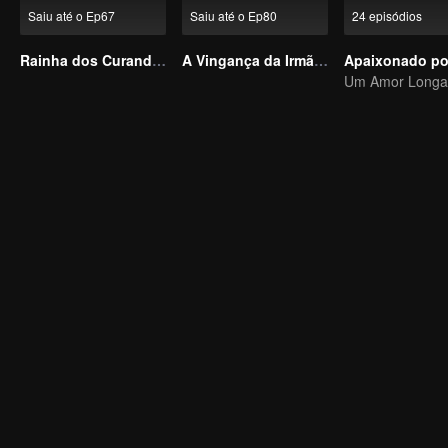
Saiu até o Ep67
Saiu até o Ep80
24 episódios
Rainha dos Curandeiros (Versão Coreana)
A Vingança da Irmã Gêmea