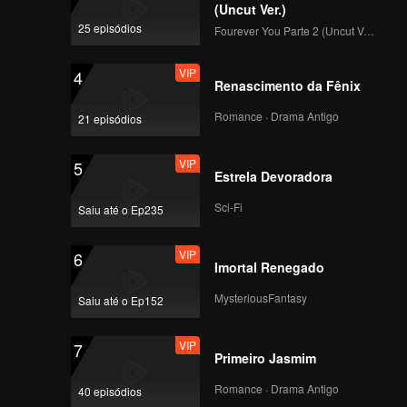
(Uncut Ver.)
25 episódios
Fourever You Parte 2 (Uncut Ver.)
VIP
4
Renascimento da Fênix
Romance · Drama Antigo
21 episódios
VIP
5
Estrela Devoradora
Sci-Fi
Saiu até o Ep235
VIP
6
Imortal Renegado
MysteriousFantasy
Saiu até o Ep152
VIP
7
Primeiro Jasmim
Romance · Drama Antigo
40 episódios