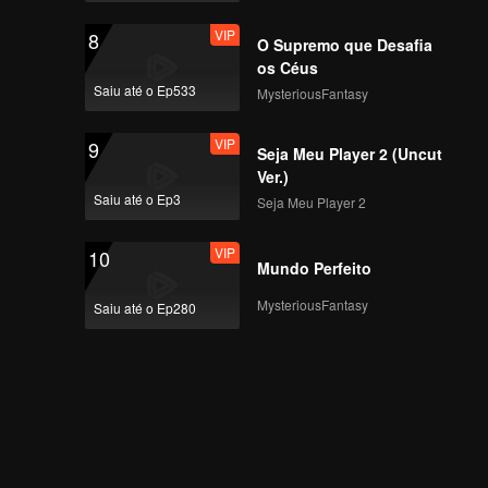
VIP
8
O Supremo que Desafia
os Céus
Saiu até o Ep533
MysteriousFantasy
VIP
9
Seja Meu Player 2 (Uncut
Ver.)
Saiu até o Ep3
Seja Meu Player 2
VIP
10
Mundo Perfeito
MysteriousFantasy
Saiu até o Ep280