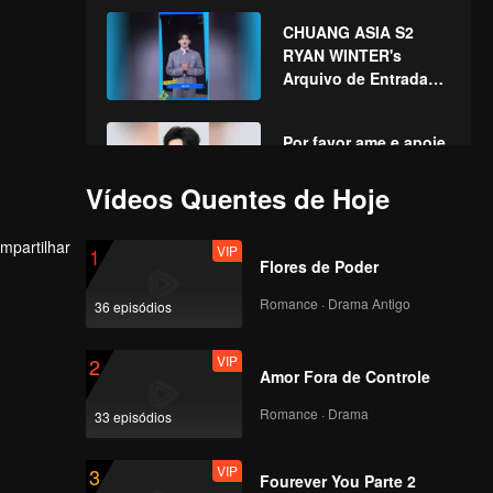
Ano Novo Chinês!
CHUANG ASIA S2
Vamos testemunhar a
RYAN WINTER's
sorte juntos!
Arquivo de Entrada
no Acampamento
Por favor ame e apoie
RYAN em CHUANG
ASIA S2
Vídeos Quentes de Hoje
mpartilhar
VIP
1
Flores de Poder
Romance · Drama Antigo
36 episódios
VIP
2
Amor Fora de Controle
Romance · Drama
33 episódios
VIP
3
Fourever You Parte 2