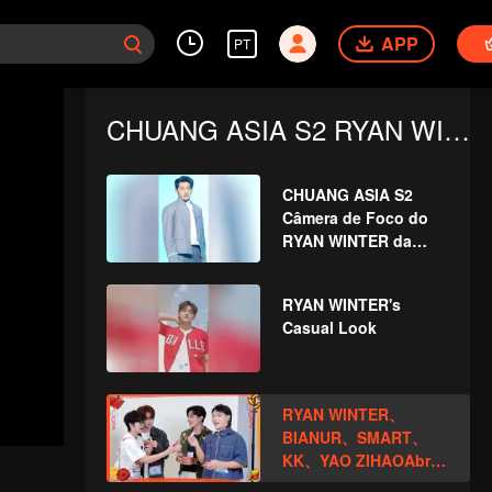
APP
PT
CHUANG ASIA S2 RYAN WINTER
CHUANG ASIA S2
Câmera de Foco do
RYAN WINTER da
Música-Tema
RYAN WINTER's
Casual Look
RYAN WINTER、
BIANUR、SMART、
KK、YAO ZIHAOAbra
o pacote vermelho no