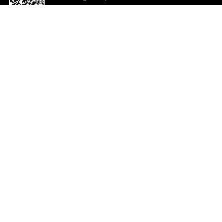
o App agora
Ajuda e comentários
So
Comentários
Ju
Co
En
ted.