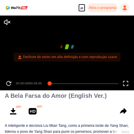
Abra o programa
pt
Desfrute de séries em alta definição e com reprodução suave
00:00:00
/
00:46:05
A Bela Farsa do Amor (English Ver.)
A inteligente e decisiva Liu Mian Tang, como a primeira lorde de Yang Shan,
liderou o povo de Yang Shan para punir os perversos, promover a bondade
Mais