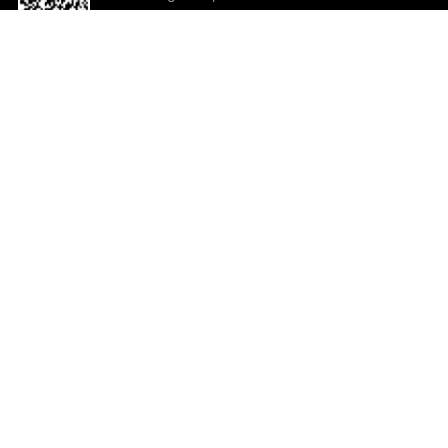
o App agora
Ajuda e comentários
So
Comentários
Ju
Co
En
ted.