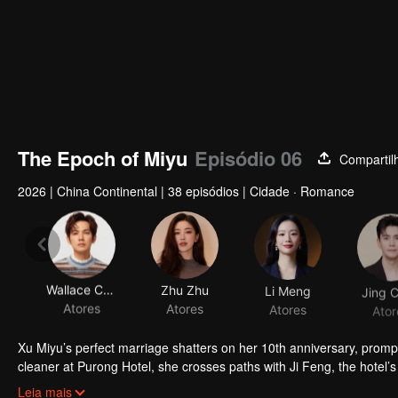
The Epoch of Miyu
Episódio 06
Compartil
2026
|
China Continental
|
38 episódios
|
Cidade · Romance
Wallace Chung
Zhu Zhu
Li Meng
Jing 
Atores
Atores
Atores
Ator
Xu Miyu’s perfect marriage shatters on her 10th anniversary, prompt
cleaner at Purong Hotel, she crosses paths with Ji Feng, the hote
together, love blossoms, and they transform Purong Hotel into a risi
Leia mais