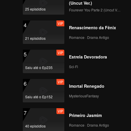
(Uncut Ver.)
25 episódios
Fourever You Parte 2 (Uncut Ver.)
VIP
4
Renascimento da Fênix
Romance · Drama Antigo
21 episódios
VIP
5
Estrela Devoradora
Sci-Fi
Saiu até o Ep235
VIP
6
Imortal Renegado
MysteriousFantasy
Saiu até o Ep152
VIP
7
Primeiro Jasmim
Romance · Drama Antigo
40 episódios