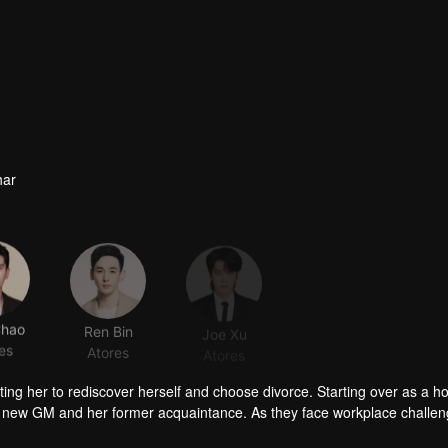
har
Chao
Ren Bin
Joe Xu
GuoXiaoting
es
Atores
Atores
Atores
ing her to rediscover herself and choose divorce. Starting over as a ho
l’s new GM and her former acquaintance. As they face workplace challe
ng city landmark.