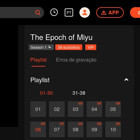
APP
PT
The Epoch of Miyu
Season 1
38 episódios
VIP
Playlist
Erros de gravação
Playlist
01-30
31-38
VIP
VIP
VIP
01
02
03
04
05
VIP
VIP
VIP
VIP
VIP
06
07
08
09
10