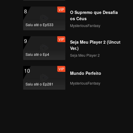
VIP
8
O Supremo que Desafia
os Céus
Saiu até o Ep533
MysteriousFantasy
VIP
9
Seja Meu Player 2 (Uncut
Ver.)
Saiu até o Ep4
Seja Meu Player 2
VIP
10
Mundo Perfeito
MysteriousFantasy
Saiu até o Ep281