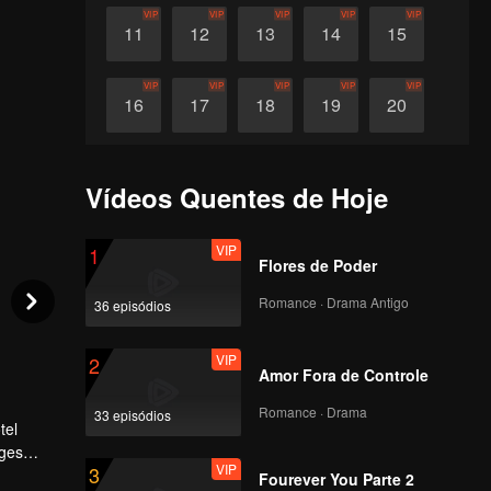
VIP
VIP
VIP
VIP
VIP
11
12
13
14
15
VIP
VIP
VIP
VIP
VIP
16
17
18
19
20
VIP
VIP
VIP
VIP
VIP
21
22
23
24
25
Vídeos Quentes de Hoje
VIP
VIP
VIP
VIP
VIP
26
27
28
29
30
VIP
1
Flores de Poder
Romance · Drama Antigo
36 episódios
VIP
2
Amor Fora de Controle
Romance · Drama
33 episódios
tel
nges
VIP
3
Fourever You Parte 2