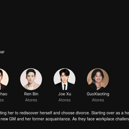
har
Chao
Ren Bin
Joe Xu
GuoXiaoting
es
Atores
Atores
Atores
ing her to rediscover herself and choose divorce. Starting over as a ho
l’s new GM and her former acquaintance. As they face workplace challe
ng city landmark.