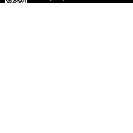
o App agora
Ajuda e comentários
So
Comentários
Ju
Co
En
ted.