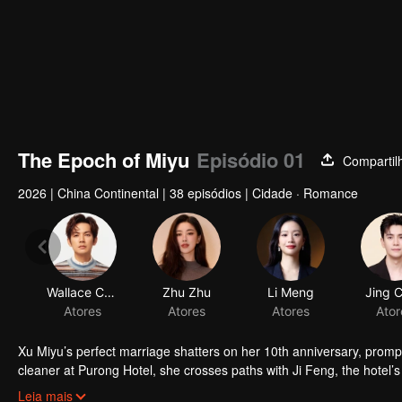
The Epoch of Miyu
Episódio 01
Compartil
2026
|
China Continental
|
38 episódios
|
Cidade · Romance
Wallace Chung
Zhu Zhu
Li Meng
Jing 
Atores
Atores
Atores
Ator
Xu Miyu’s perfect marriage shatters on her 10th anniversary, prompt
cleaner at Purong Hotel, she crosses paths with Ji Feng, the hote
together, love blossoms, and they transform Purong Hotel into a risi
Leia mais