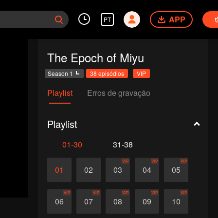
APP
PT
The Epoch of Miyu
Season 1
38 episódios
VIP
Playlist
Erros de gravação
Playlist
01-30
31-38
VIP
VIP
VIP
01
02
03
04
05
VIP
VIP
VIP
VIP
VIP
06
07
08
09
10