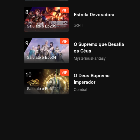
VIP
8
Estrela Devoradora
Sci-Fi
Saiu até o Ep235
VIP
9
O Supremo que Desafia
os Céus
Saiu até o Ep534
MysteriousFantasy
VIP
10
O Deus Supremo
Imperador
Saiu até o Ep611
Combat