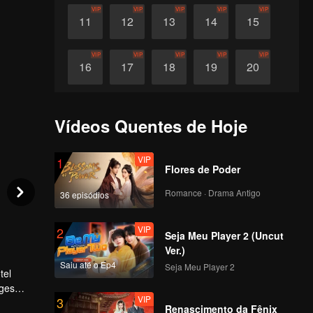
VIP
VIP
VIP
VIP
VIP
11
12
13
14
15
VIP
VIP
VIP
VIP
VIP
16
17
18
19
20
VIP
VIP
VIP
VIP
VIP
21
22
23
24
25
Vídeos Quentes de Hoje
VIP
VIP
VIP
VIP
VIP
26
27
28
29
30
VIP
1
Flores de Poder
Romance · Drama Antigo
36 episódios
VIP
2
Seja Meu Player 2 (Uncut
Ver.)
Saiu até o Ep4
Seja Meu Player 2
tel
nges
VIP
3
Renascimento da Fênix