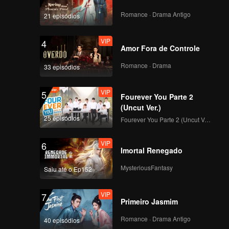
Romance · Drama Antigo
21 episódios
VIP
4
Amor Fora de Controle
Romance · Drama
33 episódios
VIP
5
Fourever You Parte 2
(Uncut Ver.)
25 episódios
Fourever You Parte 2 (Uncut Ver.)
VIP
6
Imortal Renegado
MysteriousFantasy
Saiu até o Ep152
VIP
7
Primeiro Jasmim
Romance · Drama Antigo
40 episódios