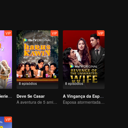
VIP
VIP
VIP
8 episódios
8 episódios
Imperfect The Series S2
Deve Se Casar
A Vingança da Esposa Indesejada
A aventura de 5 amigos em busca de uma alma gêmea!
Esposa atormentada permanece em silêncio, mas sua vingança nunca cessa.
VIP