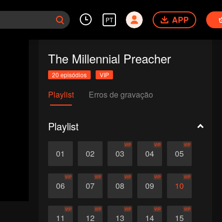
APP
PT
The Millennial Preacher
20 episódios
VIP
Playlist
Erros de gravação
Playlist
VIP
VIP
VIP
01
02
03
04
05
VIP
VIP
VIP
VIP
VIP
06
07
08
09
10
VIP
VIP
VIP
VIP
VIP
11
12
13
14
15