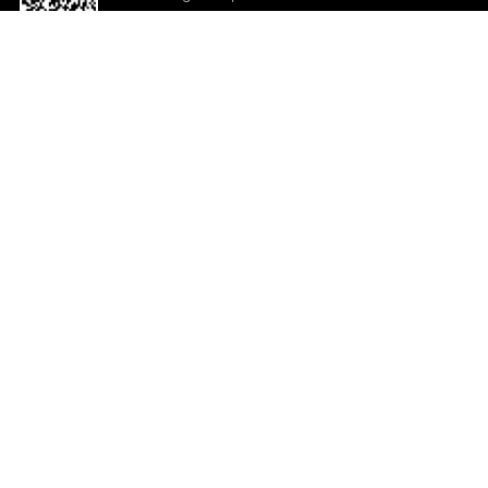
o App agora
Ajuda e comentários
So
Comentários
Ju
Co
En
ted.