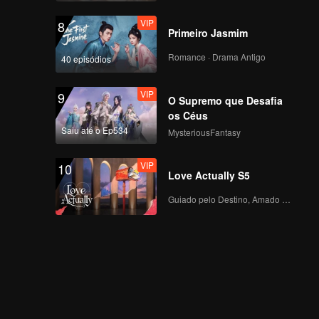
VIP
8
Primeiro Jasmim
Romance · Drama Antigo
40 episódios
VIP
9
O Supremo que Desafia
os Céus
Saiu até o Ep534
MysteriousFantasy
VIP
10
Love Actually S5
Guiado pelo Destino, Amado com o Coração