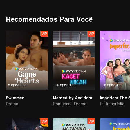
Recomendados Para Você
VIP
VIP
5 episódios
10 episódios
16 episódios
Swimmer
Married by Accident
Drama
Romance · Drama
Eu Imperfeito
VIP
VIP