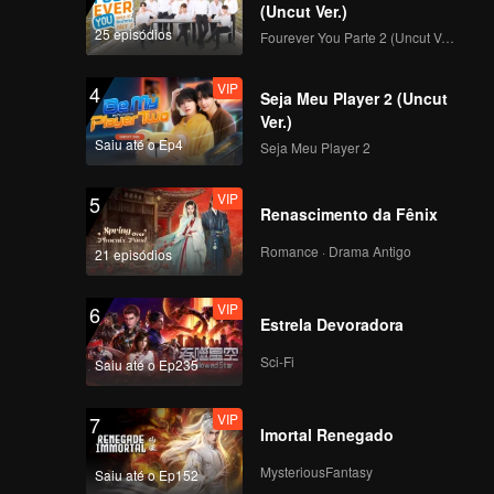
(Uncut Ver.)
25 episódios
Fourever You Parte 2 (Uncut Ver.)
VIP
4
Seja Meu Player 2 (Uncut
Ver.)
Saiu até o Ep4
Seja Meu Player 2
VIP
5
Renascimento da Fênix
Romance · Drama Antigo
21 episódios
VIP
6
Estrela Devoradora
Sci-Fi
Saiu até o Ep235
VIP
7
Imortal Renegado
MysteriousFantasy
Saiu até o Ep152