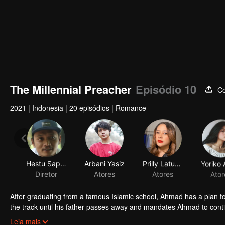
The Millennial Preacher
Episódio 10
Co
2021
|
Indonesia
|
20 episódios
|
Romance
Hestu Saputra
Arbani Yasiz
Prilly Latuconsina
Diretor
Atores
Atores
Ator
After graduating from a famous Islamic school, Ahmad has a plan t
the track until his father passes away and mandates Ahmad to contin
business from bankruptcy, face a complicated love triangle, and pur
Leia mais