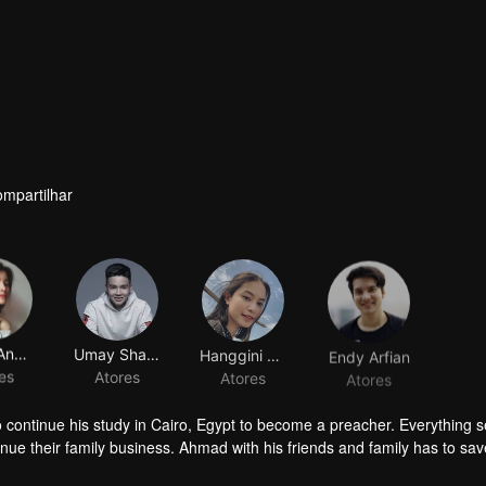
mpartilhar
Yoriko Angeline
Umay Shahab
Hanggini Purinda Retto
Endy Arfian
es
Atores
Atores
Atores
o continue his study in Cairo, Egypt to become a preacher. Everything
ue their family business. Ahmad with his friends and family has to sav
sue his dream to become a millennial preacher that can inspire other p