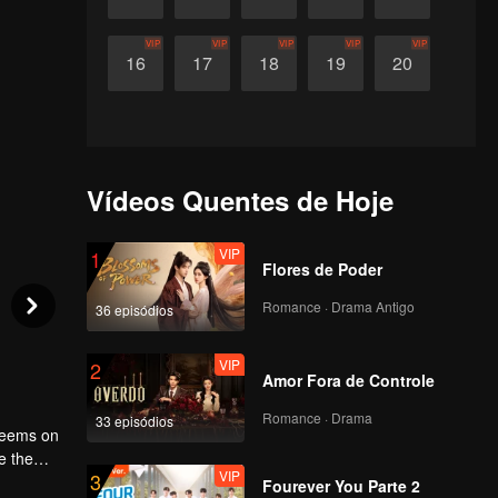
VIP
VIP
VIP
VIP
VIP
16
17
18
19
20
Vídeos Quentes de Hoje
VIP
1
Flores de Poder
Romance · Drama Antigo
36 episódios
VIP
2
Amor Fora de Controle
Romance · Drama
33 episódios
 seems on
e the
VIP
3
eople.
Fourever You Parte 2