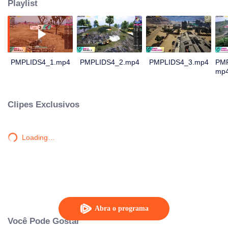
Playlist
PMPLIDS4_1.mp4
PMPLIDS4_2.mp4
PMPLIDS4_3.mp4
PM
mp
Clipes Exclusivos
Loading…
Abra o programa
Você Pode Gostar