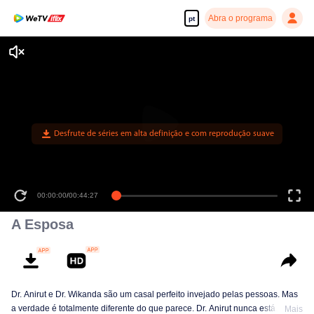
Abra o programa
pt
Desfrute de séries em alta definição e com reprodução suave
00:00:00
/
00:44:27
A Esposa
Dr. Anirut e Dr. Wikanda são um casal perfeito invejado pelas pessoas. Mas
a verdade é totalmente diferente do que parece. Dr. Anirut nunca está
Mais