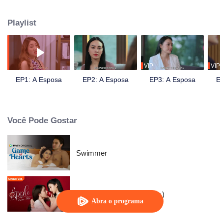
satisfeito.
Playlist
VIP
VIP
EP1: A Esposa
EP2: A Esposa
EP3: A Esposa
E
Você Pode Gostar
Swimmer
Apple My Love (Uncut Ver.)
Abra o programa