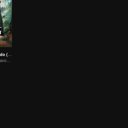
Mestre Retornado (Versão Tailandesa)
Bound by Vengeance, Entwined by Fate