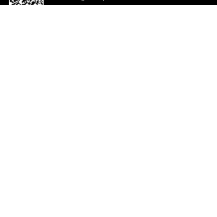
o App agora
Ajuda e comentários
So
Comentários
Ju
Co
En
ted.