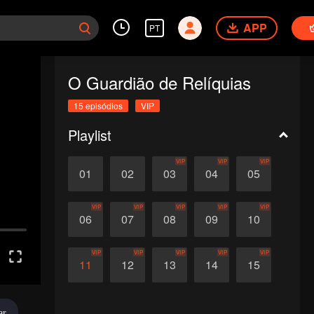
APP
PT
O Guardião de Relíquias
15 episódios
VIP
Playlist
VIP
VIP
VIP
01
02
03
04
05
VIP
VIP
VIP
VIP
VIP
06
07
08
09
10
VIP
VIP
VIP
VIP
VIP
11
12
13
14
15