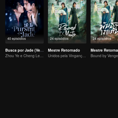
40 episódios
24 episódios
24 episódios
Busca por Jade (Versão em Inglês)
Mestre Retornado
Zhou Ye e Cheng Lei, os jovens generais que protegem o país
Unidos pela Vingança, Entrelaçados pelo Destino