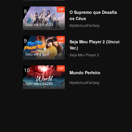
VIP
8
O Supremo que Desafia
os Céus
Saiu até o Ep533
MysteriousFantasy
VIP
9
Seja Meu Player 2 (Uncut
Ver.)
Saiu até o Ep3
Seja Meu Player 2
VIP
10
Mundo Perfeito
MysteriousFantasy
Saiu até o Ep280