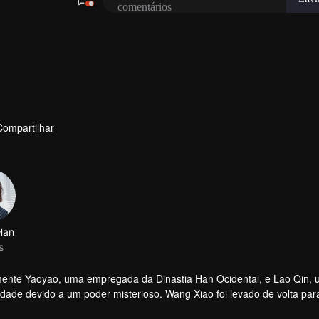
Compartilhar
ente Yaoyao, uma empregada da Dinastia Han Ocidental, e Lao Qin,
idade devido a um poder misterioso. Wang Xiao foi levado de volta par
iaoyue e Yaoyao trabalham duro para encontrar uma maneira de viajar