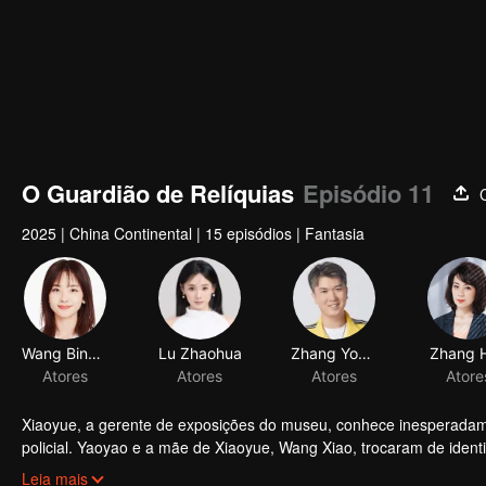
O Guardião de Relíquias
Episódio 11
2025
|
China Continental
|
15 episódios
|
Fantasia
Wang Bingbing
Lu Zhaohua
Atores
Atores
Xiaoyue, a gerente de exposições do museu, conhece inesperadam
policial. Yaoyao e a mãe de Xiaoyue, Wang Xiao, trocaram de ident
Dinastia Han Ocidental, enquanto Yaoyao ficou na era moderna. X
Leia mais