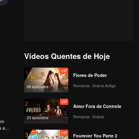
Vídeos Quentes de Hoje
VIP
1
Flores de Poder
Romance · Drama Antigo
36 episódios
VIP
2
Amor Fora de Controle
Romance · Drama
33 episódios
 um
a a
VIP
3
 no
Fourever You Parte 2