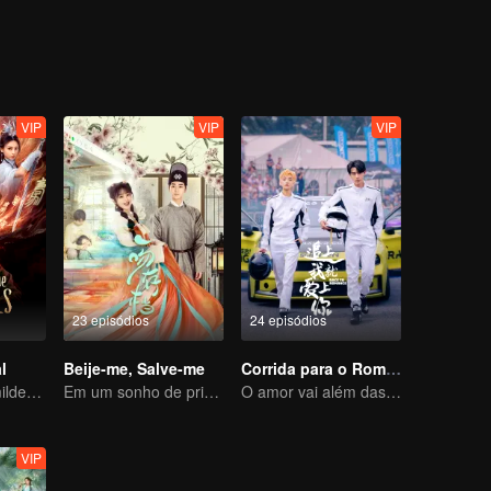
i Xi.
VIP
VIP
VIP
23 episódios
24 episódios
l
Beije-me, Salve-me
Corrida para o Romance
De Origens Humildes a Matador de Imortais: Uma Jornada de Vingança Implacável
Em um sonho de primeiro amor, nossos lábios se encontraram em um beijo feliz
O amor vai além das fronteiras, a Glory United como parceira
VIP