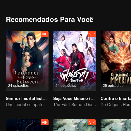
tempo e, eventualmente, descobrem o segredo de Lady Xin Zhui e L
Recomendados Para Você
VIP
VIP
24 episódios
24 episódios
25 episódios
Senhor Imortal Está Em Apuros
Seja Você Mesmo (Versão Tailandesa)
Contra o Imorta
Um imortal se apaixona por uma bruxa
Tão Fácil Ser um Deus
VIP
VIP