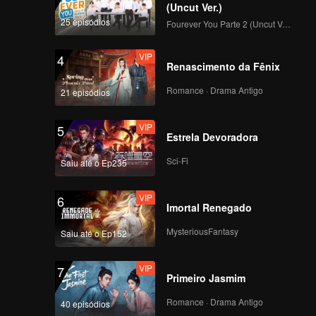
(Uncut Ver.)
25 episódios
Fourever You Parte 2 (Uncut Ver.)
VIP
4
Renascimento da Fênix
Romance · Drama Antigo
21 episódios
VIP
5
Estrela Devoradora
Sci-Fi
Saiu até o Ep235
VIP
6
Imortal Renegado
MysteriousFantasy
Saiu até o Ep152
VIP
7
Primeiro Jasmim
Romance · Drama Antigo
40 episódios