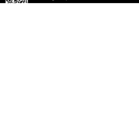
o App agora
Ajuda e comentários
So
Comentários
Ju
Co
En
ted.