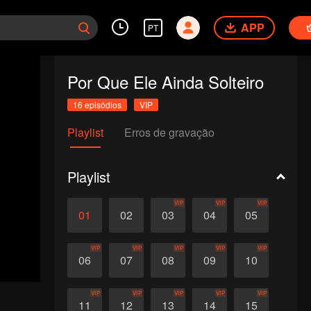
APP
PT
Por Que Ele Ainda Solteiro
16 episódios
VIP
Playlist
Erros de gravação
Playlist
VIP
VIP
VIP
01
02
03
04
05
VIP
VIP
VIP
VIP
VIP
06
07
08
09
10
VIP
VIP
VIP
VIP
VIP
11
12
13
14
15