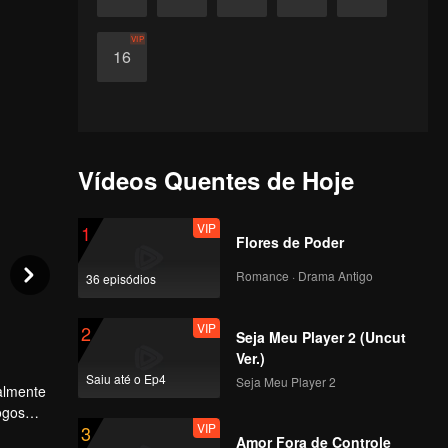
VIP
16
Vídeos Quentes de Hoje
VIP
1
Flores de Poder
Romance · Drama Antigo
36 episódios
VIP
2
Seja Meu Player 2 (Uncut
Ver.)
Saiu até o Ep4
Seja Meu Player 2
almente
ogos
VIP
3
orado
Amor Fora de Controle