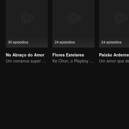
30 episódios
24 episódios
24 episódios
No Abraço do Amor
Flores Estelares
Paixão Ardente
Um romance super doce de irmã e cachorro, com um amor forçado e encantador
Ke Chun, o Playboy e seu romance de maio a dezembro