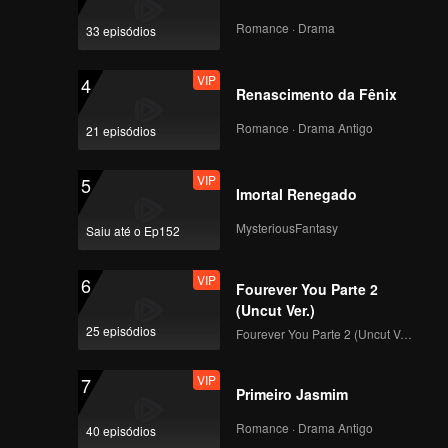
solteirão
Romance · Drama
33 episódios
VIP
4
Renascimento da Fênix
Romance · Drama Antigo
21 episódios
VIP
5
Imortal Renegado
MysteriousFantasy
Saiu até o Ep152
VIP
6
Fourever You Parte 2
(Uncut Ver.)
25 episódios
Fourever You Parte 2 (Uncut Ver.)
VIP
7
Primeiro Jasmim
Romance · Drama Antigo
40 episódios