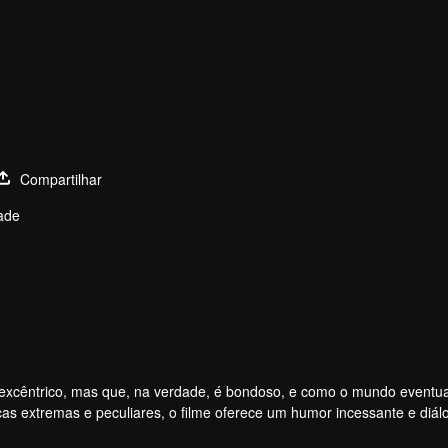
Compartilhar
ade
n Li
Fan Jingyi
YIYAD Zhang
Liu Jia
es
Atores
Atores
Atores
 excêntrico, mas que, na verdade, é bondoso, e como o mundo eventu
as extremas e peculiares, o filme oferece um humor incessante e diál
atureza humana e nossa relação com o mundo.
autodenomina um "não casável". Será que ele é o ídolo masculino ad