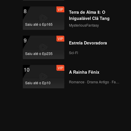
VIP
8
Terra de Alma Ⅱ: O
Inigualável Clã Tang
Saiu até o Ep165
MysteriousFantasy
VIP
9
Estrela Devoradora
Sci-Fi
Saiu até o Ep235
VIP
10
A Rainha Fênix
Romance · Drama Antigo · Fantasia
Saiu até o Ep10