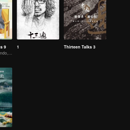
s 9
1
Thirteen Talks 3
No tecido do mundo, Em Busca da Certeza