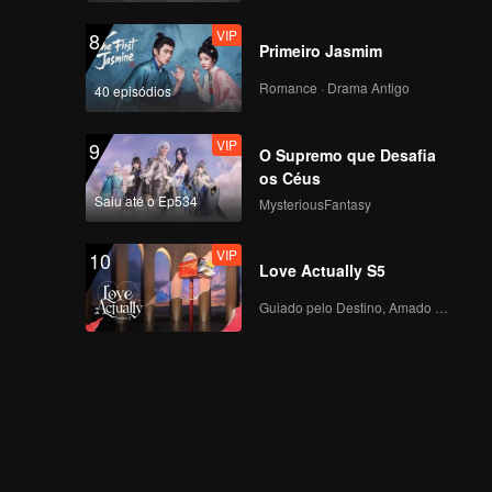
VIP
我们画不出那个完美的
8
Primeiro Jasmim
圆，但它是存在的｜十
三邀之罗翔_13
Romance · Drama Antigo
40 episódios
VIP
9
O Supremo que Desafia
os Céus
Saiu até o Ep534
MysteriousFantasy
VIP
10
Love Actually S5
Guiado pelo Destino, Amado com o Coração