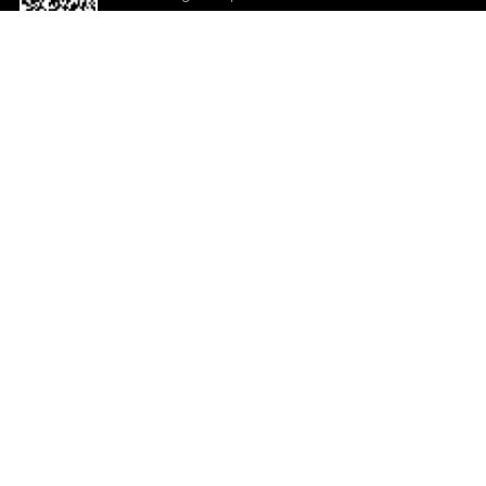
o App agora
Ajuda e comentários
So
Comentários
Ju
Co
En
ted.