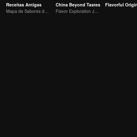
Receitas Antigas
China Beyond Tastes
Mapa de Sabores da China
Flavor Exploration Journey of Chen Xiaoqing