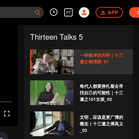
APP
PT
Thirteen Talks 5
一种彼岸的关怀｜十三
邀之钱理群_01
每代人都要挣扎着去寻
找自己的可能性｜十三
邀之101女孩_02
文明，应该是更广博的
概念｜十三邀之傅高义
_03