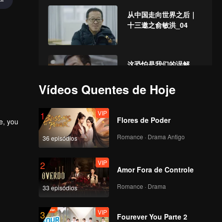
从中国走向世界之后｜
十三邀之俞敏洪_04
这恐怕是我们的误解，
它从来没有被认真纠正
过｜十三邀之吴国盛_05
Vídeos Quentes de Hoje
VIP
隔着玻璃门，我试着推
1
Flores de Poder
e, you
了一下｜十三邀之郝蕾
_06
Romance · Drama Antigo
36 episódios
VIP
人生就是这样，一不小
2
Amor Fora de Controle
心就错过了｜十三邀之
赖声川_07
Romance · Drama
33 episódios
VIP
做榜单的人，镀金时代
3
Fourever You Parte 2