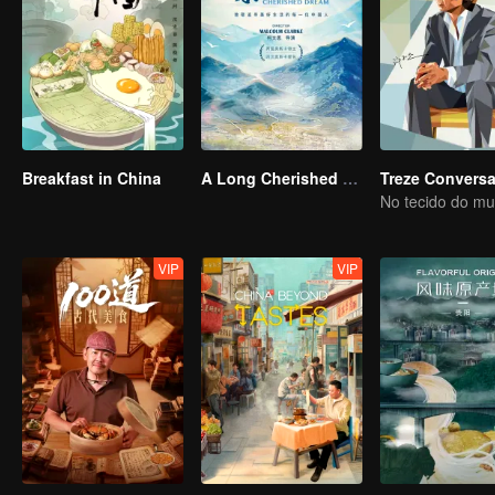
Breakfast in China
A Long Cherished Dream
Treze Conversa
VIP
VIP