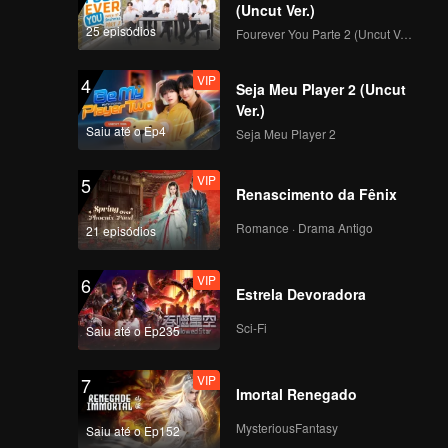
的观察者｜十三邀之胡
(Uncut Ver.)
润_08
25 episódios
Fourever You Parte 2 (Uncut Ver.)
VIP
黑夜是一艘渡船，记忆
4
Seja Meu Player 2 (Uncut
其实在未来｜十三邀之
Ver.)
陈传兴_09
Saiu até o Ep4
Seja Meu Player 2
VIP
越艰苦越要做美梦 我的
5
Renascimento da Fênix
幸运也是我的努力｜十
三邀之王宝强_10
Romance · Drama Antigo
21 episódios
VIP
活着就是慢慢等，但人
6
Estrela Devoradora
生也要拼内力｜十三邀
之徐皓峰_11
Sci-Fi
Saiu até o Ep235
VIP
脚踩人字拖，身在城中
7
Imortal Renegado
村，心系全世界｜十三
邀之五条人_12
MysteriousFantasy
Saiu até o Ep152