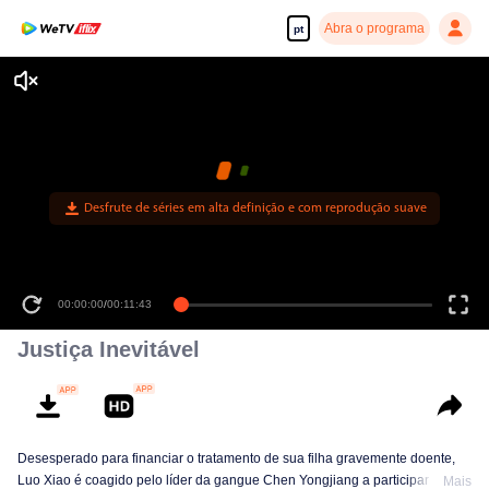
Abra o programa
pt
Desfrute de séries em alta definição e com reprodução suave
00:00:00
/
00:11:43
Justiça Inevitável
Desesperado para financiar o tratamento de sua filha gravemente doente,
Luo Xiao é coagido pelo líder da gangue Chen Yongjiang a participar de um
Mais