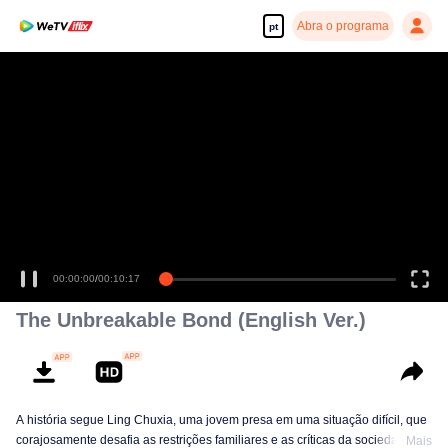
Abra o programa
pt
00:00:00
/
00:10:17
The Unbreakable Bond (English Ver.)
A história segue Ling Chuxia, uma jovem presa em uma situação difícil, que
corajosamente desafia as restrições familiares e as críticas da sociedade.
Mais