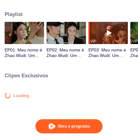
abandoná-lo em uma perigosa terra de ninguém. Lá, o destino os reúne
novamente. Ele é contratado como seu guarda-costas. Juntos, eles derrotam
Playlist
vários oponentes perigosos. Enquanto lutam para sobreviver, Zhao Wudi
recupera suas memórias, e eles ingressam em uma vida completamente
nova.
VIP
VIP
EP01: Meu nome é
EP02: Meu nome é
EP03: Meu nome é
EP0
Zhao Wudi: Um
Zhao Wudi: Um
Zhao Wudi: Um
Zha
Novo Começo
Novo Começo
Novo Começo
Nov
Clipes Exclusivos
Loading…
Abra o programa