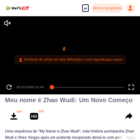
Abra o programa
pt
Desfrute de séries em alta definição e com reprodução suave
00:00:00
/
00:14:49
Meu nome é Zhao Wudi: Um Novo Começo
Uma sequência de *My Name is Zhao Wudi*, esta história acompanha Zhao
Wudi e Shen Xingyu após um acidente inesperado deixá-lo com amnésia e
Mais