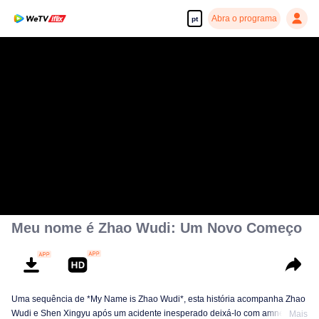
Abra o programa
pt
Meu nome é Zhao Wudi: Um Novo Começo
Uma sequência de *My Name is Zhao Wudi*, esta história acompanha Zhao
Wudi e Shen Xingyu após um acidente inesperado deixá-lo com amnésia e
Mais