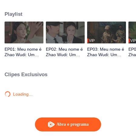
abandoná-lo em uma perigosa terra de ninguém. Lá, o destino os reúne
novamente. Ele é contratado como seu guarda-costas. Juntos, eles derrotam
Playlist
vários oponentes perigosos. Enquanto lutam para sobreviver, Zhao Wudi
recupera suas memórias, e eles ingressam em uma vida completamente
nova.
VIP
VIP
EP01: Meu nome é
EP02: Meu nome é
EP03: Meu nome é
EP0
Zhao Wudi: Um
Zhao Wudi: Um
Zhao Wudi: Um
Zha
Novo Começo
Novo Começo
Novo Começo
Nov
Clipes Exclusivos
Loading…
Abra o programa