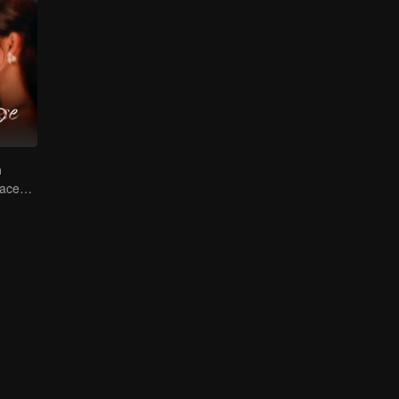
m
Rosas de duas faces entra no jogo sozinha