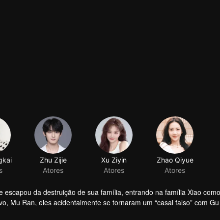
 e escapou da destruição de sua família, entrando na família Xiao com
vo, Mu Ran, eles acidentalmente se tornaram um “casal falso” com Gu 
lado de Xiao Li. Os dois se uniram para lutar contra Xiao Li em uma ba