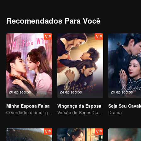
inteligência e coragem! Jiang Ruruo desvendou as mentiras e cons
Recomendados Para Você
VIP
VIP
20 episódios
24 episódios
29 episódios
Minha Esposa Falsa
Vingança da Esposa
Seja Seu Caval
O verdadeiro amor gerado no casamento substituto
Versão de Séries Curtas “A Tentação de voltar para casa”
Drama
VIP
VIP