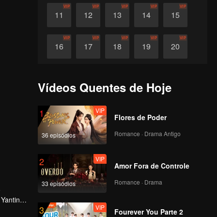
VIP
VIP
VIP
VIP
VIP
11
12
13
14
15
VIP
VIP
VIP
VIP
VIP
16
17
18
19
20
VIP
VIP
VIP
VIP
VIP
21
22
23
24
25
Vídeos Quentes de Hoje
VIP
VIP
VIP
VIP
VIP
26
27
28
29
30
VIP
1
Flores de Poder
Romance · Drama Antigo
36 episódios
VIP
2
Amor Fora de Controle
Romance · Drama
33 episódios
o
Yanting,
VIP
3
talha de
Fourever You Parte 2