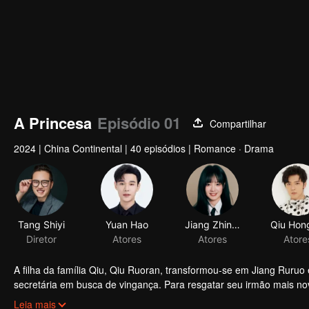
A Princesa
Episódio 01
Compartilhar
2024
|
China Continental
|
40 episódios
|
Romance · Drama
A filha da família Qiu, Qiu Ruoran, transformou-se em Jiang Ruruo
secretária em busca de vingança. Para resgatar seu irmão mais no
o filho adotivo do velho senhor da guerra que estava escondido ao 
Leia mais