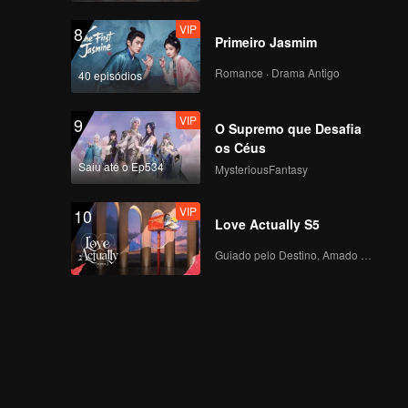
VIP
8
Primeiro Jasmim
Romance · Drama Antigo
40 episódios
VIP
9
O Supremo que Desafia
os Céus
Saiu até o Ep534
MysteriousFantasy
VIP
10
Love Actually S5
Guiado pelo Destino, Amado com o Coração