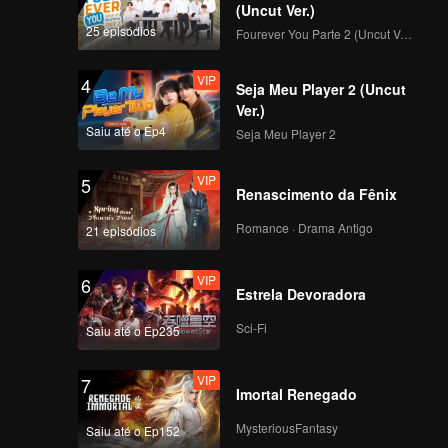
rdade…
(Uncut Ver.)
25 episódios
Fourever You Parte 2 (Uncut Ver.)
VIP
4
Seja Meu Player 2 (Uncut
Ver.)
Saiu até o Ep4
Seja Meu Player 2
VIP
5
Renascimento da Fênix
Romance · Drama Antigo
21 episódios
VIP
6
Estrela Devoradora
Sci-Fi
Saiu até o Ep235
VIP
7
Imortal Renegado
MysteriousFantasy
Saiu até o Ep152