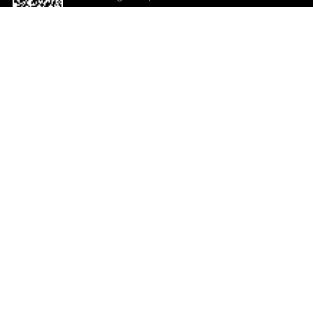
o App agora
Ajuda e comentários
So
Comentários
Ju
Co
En
ted.