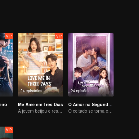
pirações passo a passo e finalmente revelou a verdadeira face da ve
VIP
VIP
24 episódios
24 episódios
eiro
Me Ame em Três Dias
O Amor na Segunda Visão
A jovem beijou e resgatou o CEO em constante mudança
O coitado se torna o CEO dominador e persegue seu primeiro amor
VIP