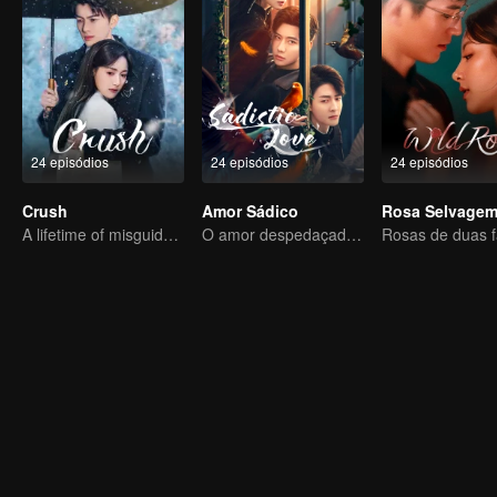
24 episódios
24 episódios
24 episódios
Crush
Amor Sádico
Rosa Selvage
A lifetime of misguided love entangled by fate
O amor despedaçado de Dai Gaozheng foi restaurado!