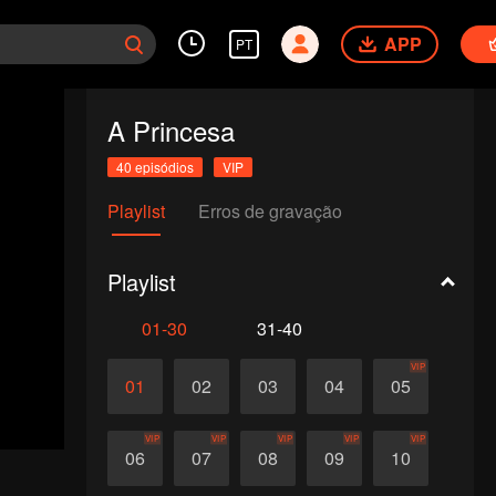
APP
PT
A Princesa
40 episódios
VIP
Playlist
Erros de gravação
Playlist
01-30
31-40
VIP
01
02
03
04
05
VIP
VIP
VIP
VIP
VIP
06
07
08
09
10