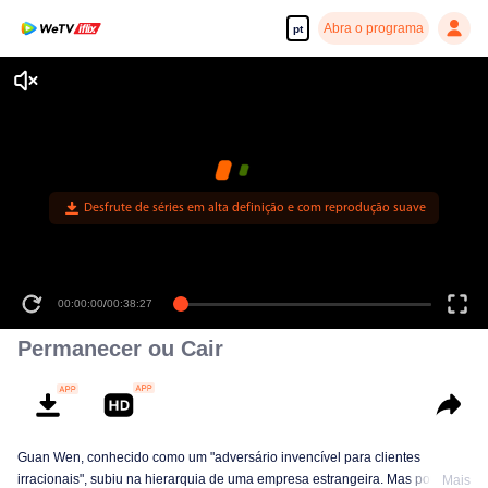
Abra o programa
pt
Desfrute de séries em alta definição e com reprodução suave
00:00:00
/
00:38:27
Permanecer ou Cair
Guan Wen, conhecido como um "adversário invencível para clientes
irracionais", subiu na hierarquia de uma empresa estrangeira. Mas pouco
Mais