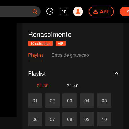
APP
PT
Renascimento
40 episódios
VIP
Playlist
Erros de gravação
Playlist
01-30
31-40
01
02
03
04
05
06
07
08
09
10