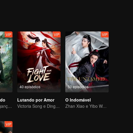
o a guerra em quatro reinos. No final, Chu Qiao conseguirá trazer paz
o com Zhuge Yue mais uma vez, restaurando uma pátria para o povo?
VIP
VIP
VIP
40 episódios
50 episódios
ado
Lutando por Amor
O Indomável
Unidos pela Vingança, Entrelaçados pelo Destino
Victoria Song e Ding Yuxi lutam pelo amor
Zhan Xiao e Yibo Wang, como protagonistas, lideram o elenco dos atores bonitos
VIP