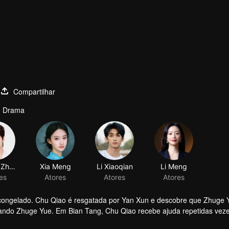
Compartilhar
· Drama
congelado. Chu Qiao é resgatada por Yan Xun e descobre que Zhuge 
ngando Zhuge Yue. Em Bian Tang, Chu Qiao recebe ajuda repetidas vez
de e não pode deixar de suspeitar que Zhuge Yue ainda possa estar v