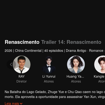
Renascimento
Trailer 14: Renascimento
2026
|
China Continental
|
40 episódios
|
Drama Antigo · Romance 
RAY
Diretor
Na Batalha do Lago Gelado, Zhuge Yue e Chu Qiao caem no lago 
morto. Ela aproveita a oportunidade para assassinar Yan Xun, vi
homem misterioso. Ela sente uma estranha sensação de familiarida
Leia mais