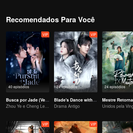
Enquanto isso, Yan Xun se torna ainda mais implacável, incendiand
e fazer Yan Xun enxergar seus erros? Ela poderá ficar lado a lad
Recomendados Para Você
VIP
VIP
40 episódios
24 episódios
24 episódios
Busca por Jade (Versão em Inglês)
Blade's Dance with You
Mestre Retorn
Zhou Ye e Cheng Lei, os jovens generais que protegem o país
Drama Antigo
VIP
VIP