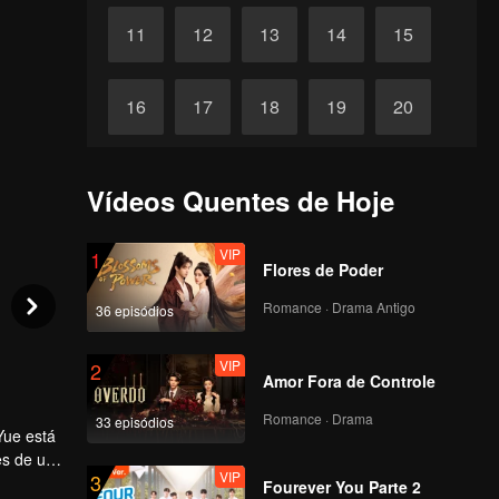
11
12
13
14
15
16
17
18
19
20
21
22
23
24
25
Vídeos Quentes de Hoje
26
27
28
29
30
VIP
1
Flores de Poder
Romance · Drama Antigo
36 episódios
VIP
2
Amor Fora de Controle
Romance · Drama
33 episódios
Yue está
es de um
VIP
3
ivo.
Fourever You Parte 2