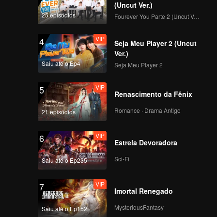
 ao reino
(Uncut Ver.)
25 episódios
Fourever You Parte 2 (Uncut Ver.)
VIP
4
Seja Meu Player 2 (Uncut
Ver.)
Saiu até o Ep4
Seja Meu Player 2
VIP
5
Renascimento da Fênix
Romance · Drama Antigo
21 episódios
VIP
6
Estrela Devoradora
Sci-Fi
Saiu até o Ep235
VIP
7
Imortal Renegado
MysteriousFantasy
Saiu até o Ep152