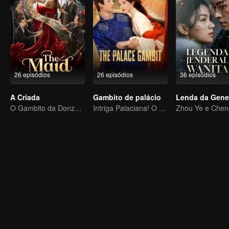
26 episódios
26 episódios
36 episódios
A Criada
Gambito de palácio
O Gambito da Donzela Desonrada
Intriga Palaciana! O Desafio de uma Solitária