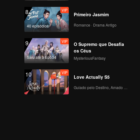
VIP
8
Primeiro Jasmim
Romance · Drama Antigo
40 episódios
VIP
9
O Supremo que Desafia
os Céus
Saiu até o Ep534
MysteriousFantasy
VIP
10
Love Actually S5
Guiado pelo Destino, Amado com o Coração