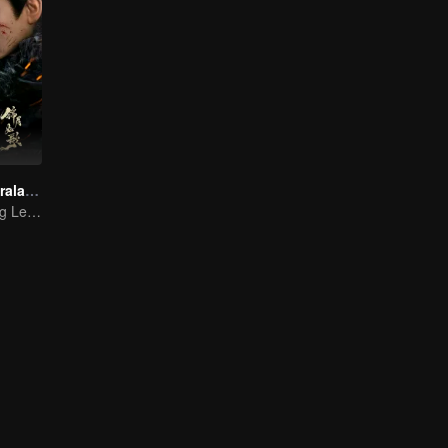
Lenda da Generala (English Ver.)
Zhou Ye e Cheng Lei, os jovens generais que protegem o país