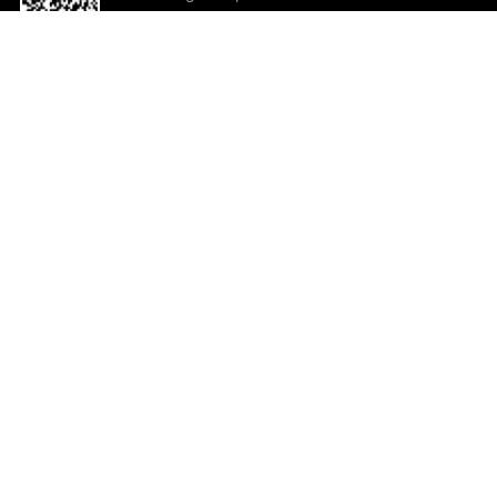
o App agora
Ajuda e comentários
So
Comentários
Ju
Co
En
ted.