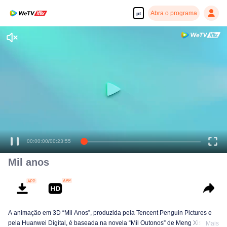
Abra o programa
pt
Desfrute de séries em alta definição e com reprodução suave
00:00:00
/
00:23:55
Mil anos
A animação em 3D “Mil Anos”, produzida pela Tencent Penguin Pictures e
pela Huanwei Digital, é baseada na novela “Mil Outonos” de Meng Xishi. O
Mais