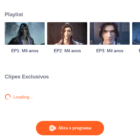
surgimento de uma obra marcial secreta traz desordem ao até então
aparentemente tranquilo círculo das artes marciais. Vejamos se o
Playlist
protagonista é capaz de ver atrás da situação geral e cultivar um coração de
espadachim.
EP1: Mil anos
EP2: Mil anos
EP3: Mil anos
Clipes Exclusivos
Loading…
Abra o programa