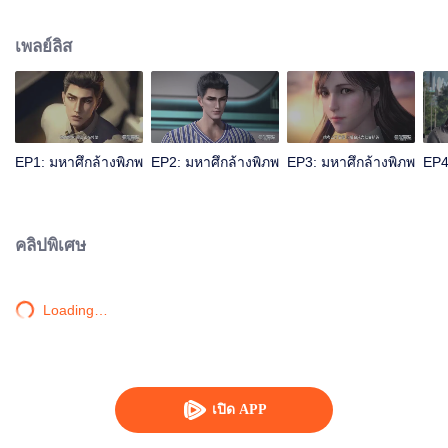
เป็นหนึ่งในสามผู้แข็งแกร่งที่สุดบนโลก เขาได้สูญเสียเนื้อบนร่างกายเขาไปขณะที่
ต่อสู้กับมอนสเตอร์จอมเขมือบ แต่ต่อมาเขาได้นำชิ้นเนื้อของมอนสเตอร์กลับมาเช่น
เพลย์ลิส
กัน และทำการพัฒนาเป็นร่างกายมนุษย์ หลังจากนั้นเขาก็ได้ออกจากดาวโลกมุ่งสู่
จักรวาล เรื่องราวการต่อสู้ได้เริ่มขึ้นแล้ว รับชมได้ผ่านทาง WeTV
EP1: มหาศึกล้างพิภพ
EP2: มหาศึกล้างพิภพ
EP3: มหาศึกล้างพิภพ
EP4
คลิปพิเศษ
Loading…
เปิด APP